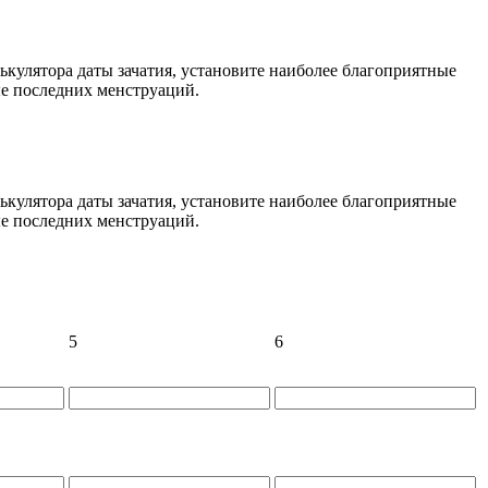
лькулятора даты зачатия, установите наиболее благоприятные
ые последних менструаций.
лькулятора даты зачатия, установите наиболее благоприятные
ые последних менструаций.
5
6