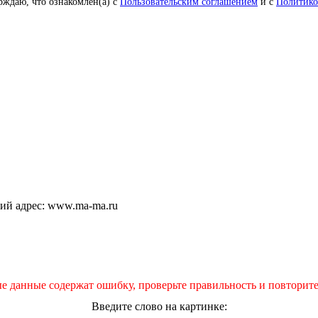
рждаю, что ознакомлен(а) с
Пользовательским соглашением
и с
Политико
щий адрес: www.ma-ma.ru
е данные содержат ошибку, проверьте правильность и повторите
Введите слово на картинке: