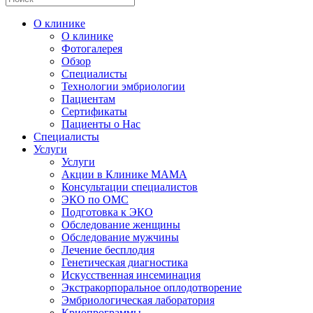
О клинике
О клинике
Фотогалерея
Обзор
Специалисты
Технологии эмбриологии
Пациентам
Сертификаты
Пациенты о Нас
Специалисты
Услуги
Услуги
Акции в Клинике МАМА
Консультации специалистов
ЭКО по ОМС
Подготовка к ЭКО
Обследование женщины
Обследование мужчины
Лечение бесплодия
Генетическая диагностика
Искусственная инсеминация
Экстракорпоральное оплодотворение
Эмбриологическая лаборатория
Криопрограммы