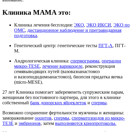
Клиника МАМА это:
Клиника лечения бесплодия:
ЭКО
,
ЭКО ИКСИ
,
ЭКО по
ОМС
,
дистанционное наблюдение и прегравидарная
подготовка
.
Генетический центр: генетические тесты
ПГТ-А
, ПГТ-
М.
Андрологическая клиника:
спермограмма
,
операции
микро-TESE
,
лечение варикоцеле
, реконструкция
семявыводящих путей (вазовазоанастомоз
и вазоэпидидимоанастомоз), биопсия придатка яичка
(micro-MESE).
27 лет Клиника помогает забеременеть супружеским парам,
женщинам без постоянного партнера, для этого в клинике
собственный
банк донорских яйцеклеток
и
спермы
.
Возможно сохранение фертильности мужчины и женщины:
замораживание
ооцитов
,
спермы
,
сперматозоидов из микро-
ТЕЗЕ
и
эмбрионов
, затем
выполняются криопротоколы.