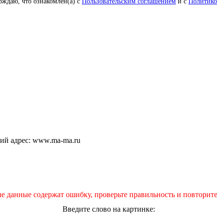
рждаю, что ознакомлен(а) с
Пользовательским соглашением
и с
Политико
щий адрес: www.ma-ma.ru
е данные содержат ошибку, проверьте правильность и повторите
Введите слово на картинке: