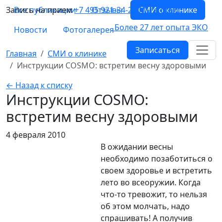
Запись на прием
Все публикации
+7 495 921-34-26
Отзывы
СМИ о клинике
Мы в Макс
Более 27 лет опыта ЭКО
Новости
Фотогалерея
Записаться
Главная
СМИ о клинике
Инструкции COSMO: встретим весну здоровыми
← Назад к списку
Инструкции COSMO:
встретим весну здоровыми
4 февраля 2010
В ожидании весны
необходимо позаботиться о
своем здоровье и встретить
лето во всеоружии. Когда
что-то тревожит, то нельзя
об этом молчать, надо
спрашивать! А получив