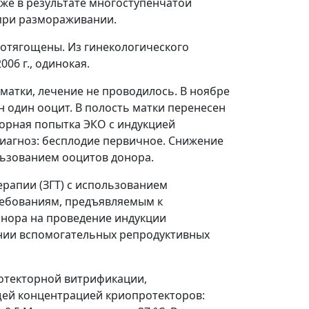
кже в результате многоступенчатой
 при размораживании.
 отягощены. Из гинекологического
06 г., одинокая.
 матки, лечение не проводилось. В ноябре
н один ооцит. В полость матки перенесен
торная попытка ЭКО с индукцией
Диагноз: бесплодие первичное. Снижение
льзованием ооцитов донора.
ерапии (ЗГТ) с использованием
ребованиям, предъявляемым к
нора на проведение индукции
ении вспомогательных репродуктивных
ротекторной витрификации,
щей концентрацией криопротекторов: