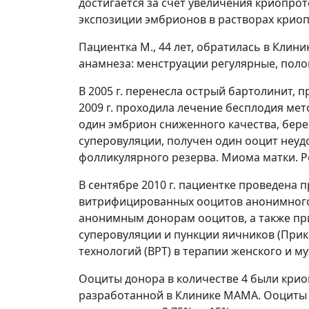
достигается за счет увеличения криопрот
экспозиции эмбрионов в растворах крио
Пациентка М., 44 лет, обратилась в Кли
анамнеза: менструации регулярные, полова
В 2005 г. перенесла острый бартолинит, 
2009 г. проходила лечение бесплодия мет
один эмбрион сниженного качества, берем
суперовуляции, получен один ооцит неуд
фолликулярного резерва. Миома матки. 
В сентябре 2010 г. пациентке проведена
витрифицированных ооцитов анонимного 
анонимным донорам ооцитов, а также пр
суперовуляции и пункции яичников (Прик
технологий (ВРТ) в терапии женского и м
Ооциты донора в количестве 4 были крио
разработанной в Клинике МАМА. Ооциты 