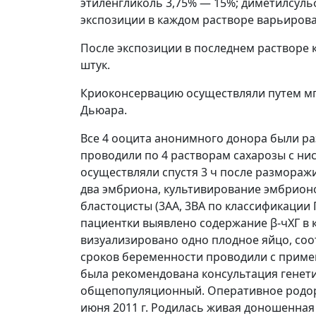
этиленгликоль 3,75% — 15%; диметилсульф
экспозиции в каждом растворе варьировал
После экспозиции в последнем растворе к
штук.
Криоконсервацию осуществляли путем мгн
Дьюара.
Все 4 ооцита анонимного донора были р
проводили по 4 растворам сахарозы с ни
осуществляли спустя 3 ч после размора
два эмбриона, культивирование эмбрионо
бластоцисты (3АА, 3ВА по классификации 
пациентки выявлено содержание β-чХГ в к
визуализировано одно плодное яйцо, со
сроков беременности проводили с примен
была рекомендована консультация генети
общепопуляционный. Оперативное родора
июня 2011 г. Родилась живая доношенная д