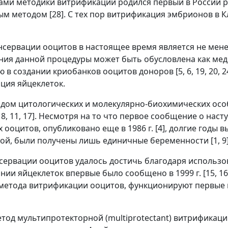
ами методики витрификации родился первый в России 
м методом [28]. С тех пор витрификация эмбрионов в 
сервации ооцитов в настоящее время является не менее
ведения данной процедуры может быть обусловлена как 
в создании криобанков ооцитов доноров [5, 6, 19, 20, 
ция яйцеклеток.
рядом цитологических и молекулярно-биохимических ос
, 8, 11, 17]. Несмотря на то что первое сообщение о на
ооцитов, опубликовано еще в 1986 г. [4], долгие годы 
ой, были получены лишь единичные беременности [1, 9]
нсервации ооцитов удалось достичь благодаря использ
и яйцеклеток впервые было сообщено в 1999 г. [15, 16]
метода витрификации ооцитов, функционируют первые кр
етод мультипротекторной (multiprotectant) витрифика