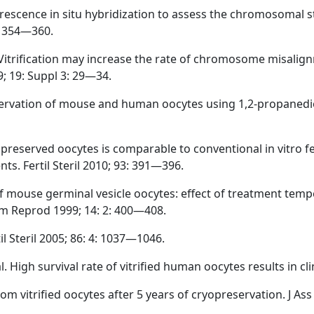
 fluorescence in situ hybridization to assess the chromosoma
5: 354—360.
t al. Vitrification may increase the rate of chromosome misal
 19: Suppl 3: 29—34.
servation of mouse and human oocytes using 1,2-propanedio
ropreserved oocytes is comparable to conventional in vitro fe
nts. Fertil Steril 2010; 93: 391—396.
on of mouse germinal vesicle oocytes: effect of treatment te
um Reprod 1999; 14: 2: 400—408.
til Steril 2005; 86: 4: 1037—1046.
. High survival rate of vitrified human oocytes results in cl
 from vitrified oocytes after 5 years of cryopreservation. J A