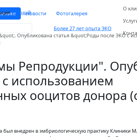
О кли
ация
Личный
линике
Новости
Фотогалерея
Услуг
Более 27 лет опыта ЭКО
Конт
quot;. Опубликована статья &quot;Роды после ЭКО с 
;
ы Репродукции". Опуб
 с использованием
ных ооцитов донора (
был внедрен в эмбриологическую практику Клиники МАМА 