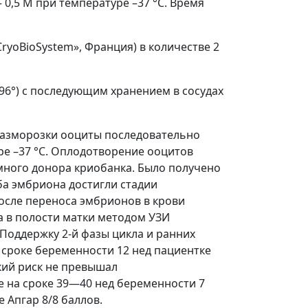
0,5 М при температуре –37 °C. Время
ryoBioSystem», Франция) в количестве 2
6°) с последующим хранением в сосудах
 разморозки ооциты последовательно
ре –37 °C. Оплодотворение ооцитов
много донора криобанка. Было получено
ба эмбриона достигли стадии
после переноса эмбрионов в крови
са в полости матки методом УЗИ
Поддержку 2-й фазы цикла и ранних
 сроке беременности 12 нед пациентке
кий риск не превышал
 на сроке 39—40 нед беременности 7
е Апгар 8/8 баллов.