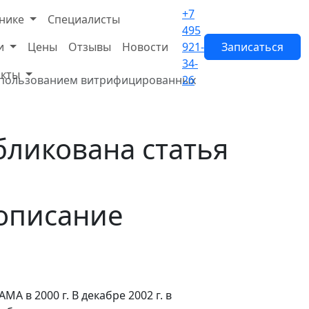
+7
нике
Специалисты
495
и
Цены
Отзывы
Новости
921-
Записаться
34-
акты
использованием витрифицированных
26
ликована статья
описание
в 2000 г. В декабре 2002 г. в