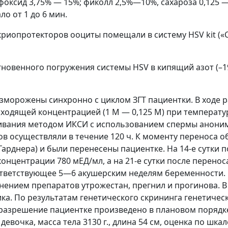
оксид 3,75% — 15%; фиколл 2,5%—10%, сахароза 0,125 — 
о от 1 до 6 мин.
риопротекторов ооциты помещали в систему HSV kit («C
овенного погружения системы HSV в кипящий азот (–19
азморожены синхронно с циклом ЗГТ пациентки. В ходе
сходящей концентрацией (1 М — 0,125 М) при температу
живания методом ИКСИ с использованием спермы анони
в осуществляли в течение 120 ч. К моменту переноса о
Гарднера) и были перенесены пациентке. На 14-е сутки 
онцентрации 780 мЕД/мл, а на 21-е сутки после перено
ответствующее 5—6 акушерским неделям беременности. 
ением препаратов утрожестан, прегнил и прогинова. В
ка. По результатам генетического скрининга генетичес
зрешение пациентке произведено в плановом порядке
евочка, масса тела 3130 г., длина 54 см, оценка по шкал