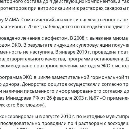
екторного состава до 4 действующих компонентов, а та
протекторов при витрификации и в растворах сахарозы
нику МАМА. Соматический анамнез и наследственность не
я жизнь с 20 лет, наблюдается по поводу бесплодия с 20
проведено лечение с эффектом. В 2008 г. выявлена миома
одом ЭКО. В результате индукции суперовуляции получе
енность не наступила. В январе 2010 г. проведена пов
овлетворительного качества, программа остановлена. 
Рекомендовано повторное лечение методом ЭКО с испо
 программа ЭКО в цикле заместительной гормональной т
донора. Донорство ооцитов осуществляли согласно т
и наличии письменного информированного согласия до
аз Минздрава РФ от 26 февраля 2003 г. №67 «О примен
ужского бесплодия»).
консервированы в августе 2010 г. по методике мультип
последовательно проводили по 4 растворам с восходя