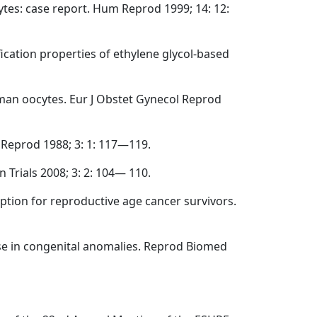
ocytes: case report. Hum Reprod 1999; 14: 12:
fication properties of ethylene glycol-based
human oocytes. Eur J Obstet Gynecol Reprod
 Reprod 1988; 3: 1: 117—119.
 Trials 2008; 3: 2: 104— 110.
 option for reproductive age cancer survivors.
ase in congenital anomalies. Reprod Biomed