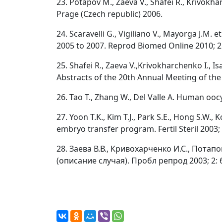
23. Potapov M., Zaeva V., Shafei R., Krivokha
Prage (Czech republic) 2006.
24. Scaravelli G., Vigiliano V., Mayorga J.M. 
2005 to 2007. Reprod Biomed Online 2010; 2
25. Shafei R., Zaeva V.,Krivokharchenko I., 
Abstracts of the 20th Annual Meeting of th
26. Tao T., Zhang W., Del Valle A. Human oo
27. Yoon T.K., Kim T.J., Park S.E., Hong S.W., K
embryo transfer program. Fertil Steril 2003;
28. Заева В.В., Кривохарченко И.С., Пота
(описание случая). Пробл репрод 2003; 2: