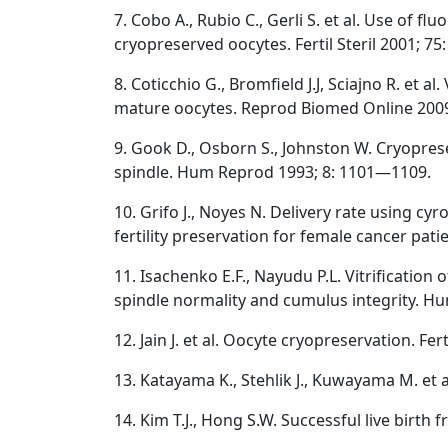
7. Cobo A., Rubio C., Gerli S. et al. Use of
cryopreserved oocytes. Fertil Steril 2001; 7
8. Coticchio G., Bromfield J.J, Sciajno R. e
mature oocytes. Reprod Biomed Online 2009;
9. Gook D., Osborn S., Johnston W. Cryopre
spindle. Hum Reprod 1993; 8: 1101—1109.
10. Grifo J., Noyes N. Delivery rate using cy
fertility preservation for female cancer patie
11. Isachenko E.F., Nayudu P.L. Vitrificati
spindle normality and cumulus integrity. H
12. Jain J. et al. Oocyte cryopreservation. Fer
13. Katayama K., Stehlik J., Kuwayama M. et al
14. Kim T.J., Hong S.W. Successful live birth