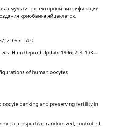
тода мультипротекторной витрификации
создания криобанка яйцеклеток.
87; 2: 695—700.
ctives. Hum Reprod Update 1996; 2: 3: 193—
onfigurations of human oocytes
to oocyte banking and preserving fertility in
mme: a prospective, randomized, controlled,