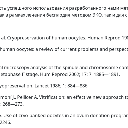
сть успешного использования разработанного нами ме
к в рамках лечения бесплодия методом ЭКО, так и для 
. et al. Cryopreservation of human oocytes. Human Reprod 19
 of human oocytes: a review of current problems and perspe
onfocal microscopy analysis of the spindle and chromosome c
metaphase II stage. Hum Reprod 2002; 17: 7: 1885—1891.
yopreservation. Lancet 1986; 1: 884—886.
emohí J., Pellicer A. Vitrification: an effective new approach 
 5: 268—273.
r A. Use of cryo-banked oocytes in an ovum donation progra
—2246.