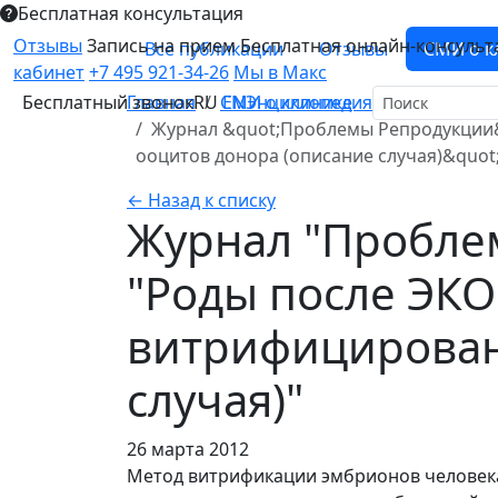
Бесплатная консультация
Отзывы
Запись на прием
Бесплатная онлайн-консульт
Все публикации
Отзывы
СМИ о к
кабинет
+7 495 921-34-26
Мы в Макс
Бесплатный звонок
Главная
RU
СМИ о клинике
EN
Энциклопедия
Журнал &quot;Проблемы Репродукции&
ооцитов донора (описание случая)&quot
← Назад к списку
Журнал "Проблем
"Роды после ЭКО
витрифицирован
случая)"
26 марта 2012
Метод витрификации эмбрионов человека 