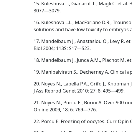
15. Kuleshova L., Gianaroli L., Magli C. et a
3077—3079.
16. Kuleshova L.L., MacFarlane D.R., Trounso
solutions and have low toxicity to embryos 
17. Mandelbaum J., Anastasiou O., Levy R. et
Biol 2004; 113S: S17—S23.
18. Mandelbaum J., Junca A.M., Plachot M. 
19. Manipalviratn S., Decherney A. Clinical 
20. Noyes N., Labella P.A., Grifo J., Knopman
J Ass Reprod Genet 2010; 27: 8: 495—499.
21. Noyes N., Porcu E., Borini A. Over 900 
Online 2009; 18: 6: 769—776.
22. Porcu E. Freezing of oocytes. Curr Opin