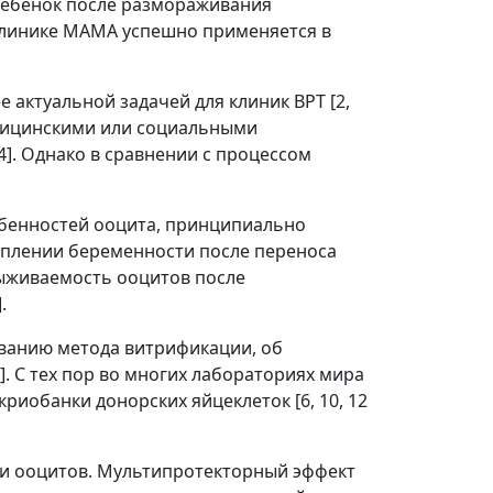
ребенок после размораживания
Клинике МАМА успешно применяется в
 актуальной задачей для клиник ВРТ [2,
медицинскими или социальными
24]. Однако в сравнении с процессом
обенностей ооцита, принципиально
ступлении беременности после переноса
выживаемость ооцитов после
.
ованию метода витрификации, об
. C тех пор во многих лабораториях мира
иобанки донорских яйцеклеток [6, 10, 12
ции ооцитов. Мультипротекторный эффект