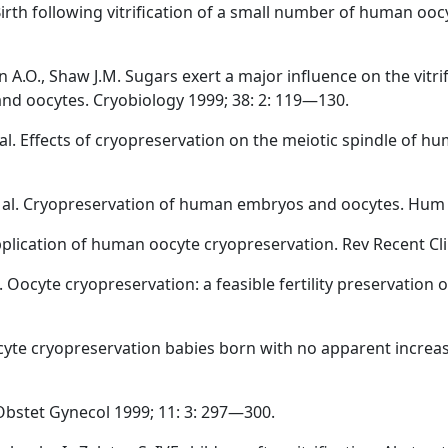
l. Birth following vitrification of a small number of human o
n A.O., Shaw J.M. Sugars exert a major influence on the vitri
and oocytes. Cryobiology 1999; 38: 2: 119—130.
 al. Effects of cryopreservation on the meiotic spindle of 
et al. Cryopreservation of human embryos and oocytes. Hum
application of human oocyte cryopreservation. Rev Recent Clin
 J. Oocyte cryopreservation: a feasible fertility preservation
oocyte cryopreservation babies born with no apparent incre
 Obstet Gynecol 1999; 11: 3: 297—300.