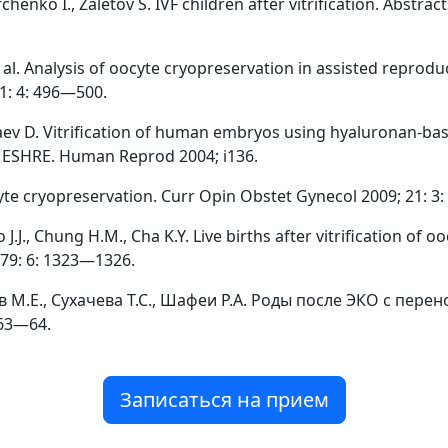
rchenko I., Zaletov S. IVF children after vitrification. Abstr
et al. Analysis of oocyte cryopreservation in assisted reprod
1: 4: 496—500.
Isaev D. Vitrification of human embryos using hyaluronan-bas
e ESHRE. Human Reprod 2004; i136.
cyte cryopreservation. Curr Opin Obstet Gynecol 2009; 21: 3
o J.J., Chung H.M., Cha K.Y. Live births after vitrification of oo
 79: 6: 1323—1326.
пов М.Е., Сухачева Т.С., Шафеи Р.А. Роды после ЭКО с п
 63—64.
Записаться на прием