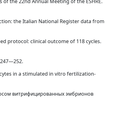
acts of the 22nd Annual Meeting of the ESHRE.
uction: the Italian National Register data from
ed protocol: clinical outcome of 118 cycles.
: 247—252.
cytes in a stimulated in vitro fertilization-
ереносом витрифицированных эмбрионов