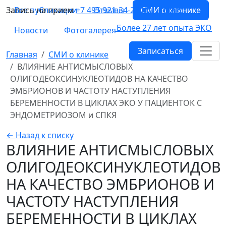
Запись на прием
Все публикации
+7 495 921-34-26
Отзывы
СМИ о клинике
Мы в Макс
Более 27 лет опыта ЭКО
Новости
Фотогалерея
Записаться
Главная
СМИ о клинике
ВЛИЯНИЕ АНТИСМЫСЛОВЫХ
ОЛИГОДЕОКСИНУКЛЕОТИДОВ НА КАЧЕСТВО
ЭМБРИОНОВ И ЧАСТОТУ НАСТУПЛЕНИЯ
БЕРЕМЕННОСТИ В ЦИКЛАХ ЭКО У ПАЦИЕНТОК С
ЭНДОМЕТРИОЗОМ и СПКЯ
← Назад к списку
ВЛИЯНИЕ АНТИСМЫСЛОВЫХ
ОЛИГОДЕОКСИНУКЛЕОТИДОВ
НА КАЧЕСТВО ЭМБРИОНОВ И
ЧАСТОТУ НАСТУПЛЕНИЯ
БЕРЕМЕННОСТИ В ЦИКЛАХ