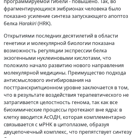
программируемой гибели - повышено. Так, во
фрагментирующихся эмбрионах человека было
показано усиление синтеза запускающего апоптоз
белка
Harakiri
(HRK).
Открытиями последних десятилетий в области
генетики и молекулярной биологии показана
возможность регуляции экспрессии белка
экзогенными нуклеиновыми кислотами, что
положило начало развитию нового направления
молекулярной медицины. Преимущество подхода
антисмыслового ингибирования на
посттранскрипционном уровне заключается в том,
что в результате воздействия терапевтического не
затрагивается целостность генома, так как все
биохимические процессы протекают вне ядра: в
клетку вводится АсОДН, которая комплементарно
связывается с мРНК в цитоплазме, образуя
двуцепочечный комплекс, что препятствует синтезу