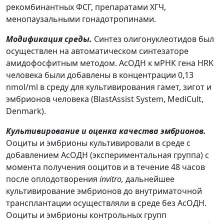
рекомбинантных ФСГ, препаратами ХГЧ,
менопаузальными гонадотропинами.
Модификация среды.
Синтез олигонуклеотидов был
осуществлен на автоматическом синтезаторе
амидофосфитным методом. АсОДН к мРНК гена HRK
человека были добавлены в концентрации 0,13
nmol/ml в среду для культивирования гамет, зигот и
эмбрионов человека (BlastAssist System, MediCult,
Denmark).
Культивирование и оценка качества эмбрионов.
Ооциты и эмбрионы культивировали в среде с
добавлением АсОДН (экспериментальная группа) с
момента получения ооцитов и в течение 48 часов
после оплодотворения
in
vitro
,
дальнейшее
культивирование эмбрионов до внутриматочной
трансплантации осуществляли в среде без АсОДН.
Ооциты и эмбрионы контрольных групп