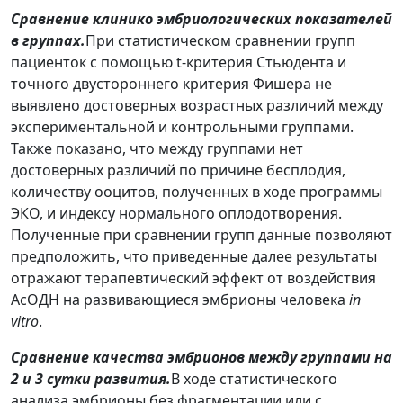
Сравнение клинико эмбриологических показателей
в группах.
При статистическом сравнении групп
пациенток с помощью t-критерия Стьюдента и
точного двустороннего критерия Фишера не
выявлено достоверных возрастных различий между
экспериментальной и контрольными группами.
Также показано, что между группами нет
достоверных различий по причине бесплодия,
количеству ооцитов, полученных в ходе программы
ЭКО, и индексу нормального оплодотворения.
Полученные при сравнении групп данные позволяют
предположить, что приведенные далее результаты
отражают терапевтический эффект от воздействия
АсОДН на развивающиеся эмбрионы человека
in
vitro
.
Сравнение качества эмбрионов между группами на
2 и 3 сутки развития.
В ходе статистического
анализа эмбрионы без фрагментации или с