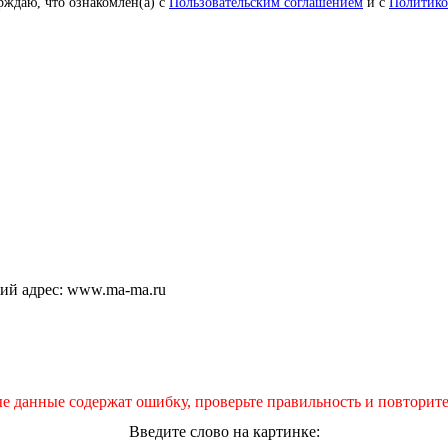
рждаю, что ознакомлен(а) с
Пользовательским соглашением
и с
Политико
щий адрес: www.ma-ma.ru
е данные содержат ошибку, проверьте правильность и повторите
Введите слово на картинке: