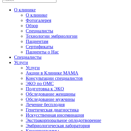
О клинике
О клинике
Фотогалерея
Обзор
Специалисты
Технологии эмбриологии
Пациентам
Сертификаты
Пациенты о Нас
Специалисты
Услуги
Услуги
Акции в Клинике МАМА
Консультации специалистов
ЭКО по ОМС
Подготовка к ЭКО
Обследование женщины
Обследование мужчины
Лечение бесплодия
Генетическая диагностика
Искусственная инсеминация
Экстракорпоральное оплодотворение
Эмбриологическая лаборатория
Криопрограммы