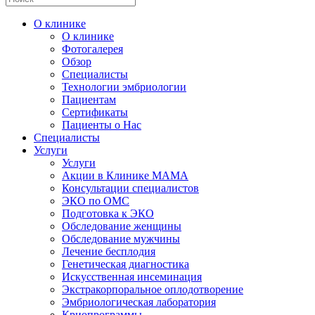
О клинике
О клинике
Фотогалерея
Обзор
Специалисты
Технологии эмбриологии
Пациентам
Сертификаты
Пациенты о Нас
Специалисты
Услуги
Услуги
Акции в Клинике МАМА
Консультации специалистов
ЭКО по ОМС
Подготовка к ЭКО
Обследование женщины
Обследование мужчины
Лечение бесплодия
Генетическая диагностика
Искусственная инсеминация
Экстракорпоральное оплодотворение
Эмбриологическая лаборатория
Криопрограммы