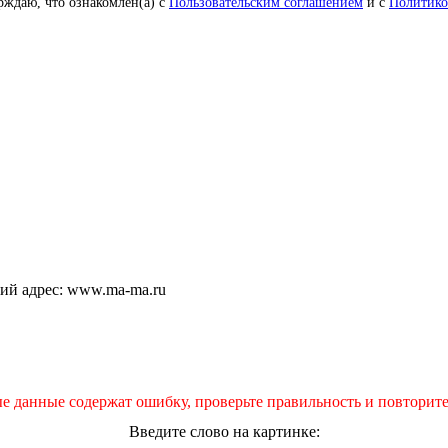
рждаю, что ознакомлен(а) с
Пользовательским соглашением
и с
Политико
щий адрес: www.ma-ma.ru
е данные содержат ошибку, проверьте правильность и повторите
Введите слово на картинке: