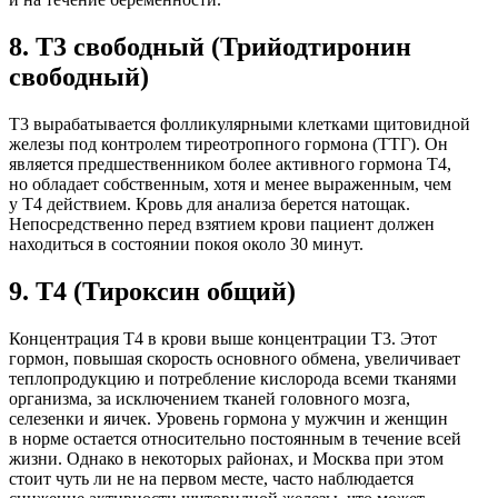
8.
Т3 свободный (Трийодтиронин
свободный)
Т3 вырабатывается фолликулярными клетками щитовидной
железы под контролем тиреотропного гормона (ТТГ). Он
является предшественником более активного гормона Т4,
но обладает собственным, хотя и менее выраженным, чем
у Т4 действием. Кровь для анализа берется натощак.
Непосредственно перед взятием крови пациент должен
находиться в состоянии покоя около 30 минут.
9.
Т4 (Тироксин общий)
Концентрация Т4 в крови выше концентрации Т3. Этот
гормон, повышая скорость основного обмена, увеличивает
теплопродукцию и потребление кислорода всеми тканями
организма, за исключением тканей головного мозга,
селезенки и яичек. Уровень гормона у мужчин и женщин
в норме остается относительно постоянным в течение всей
жизни. Однако в некоторых районах, и Москва при этом
стоит чуть ли не на первом месте, часто наблюдается