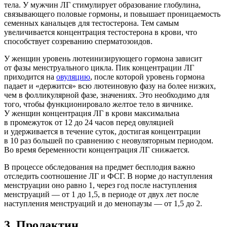
тела. У мужчин ЛГ стимулирует образование глобулина,
связывающего половые гормоны, и повышает проницаемость
семенных канальцев для тестостерона. Тем самым
увеличивается концентрация тестостерона в крови, что
способствует созреванию сперматозоидов.
У женщин уровень лютеинизирующего гормона зависит
от фазы менструального цикла. Пик концентрации ЛГ
приходится на
овуляцию
, после которой уровень гормона
падает и «держится» всю лютеиновую фазу на более низких,
чем в фолликулярной фазе, значениях. Это необходимо для
того, чтобы функционировало желтое тело в яичнике.
У женщин концентрация ЛГ в крови максимальна
в промежуток от 12 до 24 часов перед овуляцией
и удерживается в течение суток, достигая концентрации
в 10 раз большей по сравнению с неовуляторным периодом.
Во время беременности концентрация ЛГ снижается.
В процессе обследования на предмет бесплодия важно
отследить соотношение ЛГ и ФСГ. В норме до наступления
менструации оно равно 1, через год после наступления
менструаций — от 1 до 1,5, в периоде от двух лет после
наступления менструаций и до менопаузы — от 1,5 до 2.
3.
Пролактин