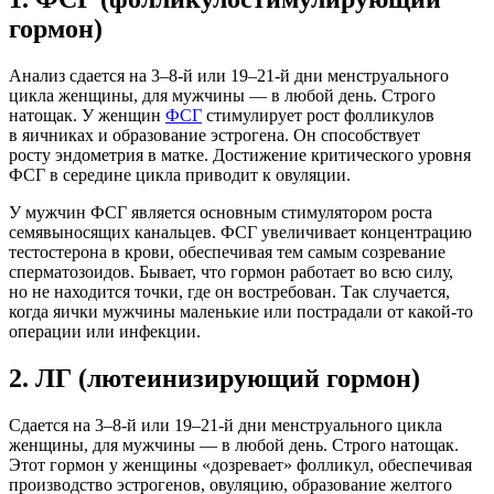
гормон)
Анализ сдается на
3–8-й
или
19–21-й
дни менструального
цикла женщины, для мужчины — в любой день. Строго
натощак. У женщин
ФСГ
стимулирует рост фолликулов
в яичниках и образование эстрогена. Он способствует
росту эндометрия в матке. Достижение критического уровня
ФСГ в середине цикла приводит к овуляции.
У мужчин ФСГ является основным стимулятором роста
семявыносящих канальцев. ФСГ увеличивает концентрацию
тестостерона в крови, обеспечивая тем самым созревание
сперматозоидов. Бывает, что гормон работает во всю силу,
но не находится точки, где он востребован. Так случается,
когда яички мужчины маленькие или пострадали от какой-то
операции или инфекции.
2.
ЛГ (лютеинизирующий гормон)
Сдается на
3–8-й
или
19–21-й
дни менструального цикла
женщины, для мужчины — в любой день. Строго натощак.
Этот гормон у женщины «дозревает» фолликул, обеспечивая
производство эстрогенов, овуляцию, образование желтого