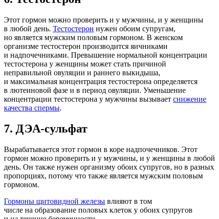
Этот гормон можно проверить и у мужчины, и у женщины
в любой день.
Тестостерон
нужен обоим супругам,
но является мужским половым гормоном. В женском
организме тестостерон производится яичниками
и надпочечниками. Превышение нормальной концентрации
тестостерона у женщины может стать причиной
неправильной овуляции и раннего выкидыша,
и максимальная концентрация тестостерона определяется
в лютеиновой фазе и в период овуляции. Уменьшение
концентрации тестостерона у мужчины вызывает
снижение
качества спермы
.
7.
ДЭА-сульфат
Вырабатывается этот гормон в коре надпочечников. Этот
гормон можно проверить и у мужчины, и у женщины в любой
день. Он также нужен организму обоих супругов, но в разных
пропорциях, потому что также является мужским половым
гормоном.
Гормоны щитовидной железы
влияют в том
числе на образование половых клеток у обоих супругов
и на течение беременности.