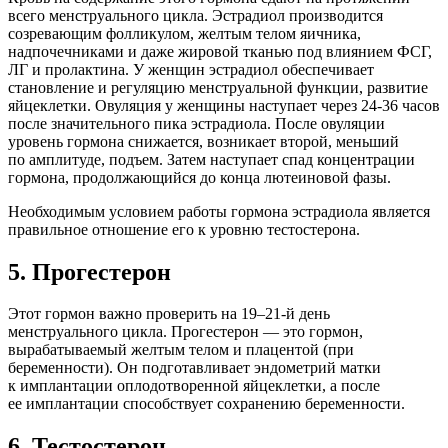
всего менструального цикла. Эстрадиол производится
созревающим фолликулом, желтым телом яичника,
надпочечниками и даже жировой тканью под влиянием ФСГ,
ЛГ и пролактина. У женщин эстрадиол обеспечивает
становление и регуляцию менструальной функции, развитие
яйцеклетки. Овуляция у женщины наступает через
24-36
часов
после значительного пика эстрадиола. После овуляции
уровень гормона снижается, возникает второй, меньший
по амплитуде, подъем. Затем наступает спад концентрации
гормона, продолжающийся до конца лютеиновой фазы.
Необходимым условием работы гормона эстрадиола является
правильное отношение его к уровню тестостерона.
5.
Прогестерон
Этот гормон важно проверить на
19–21-й
день
менструального цикла. Прогестерон — это гормон,
вырабатываемый желтым телом и плацентой (при
беременности). Он подготавливает эндометрий матки
к имплантации оплодотворенной яйцеклетки, а после
ее имплантации способствует сохранению беременности.
6.
Тестостерон