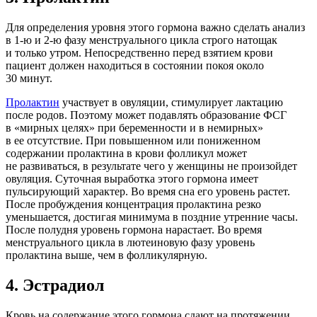
Для определения уровня этого гормона важно сделать анализ
в 1-ю и 2-ю фазу менструального цикла строго натощак
и только утром. Непосредственно перед взятием крови
пациент должен находиться в состоянии покоя около
30 минут.
Пролактин
участвует в овуляции, стимулирует лактацию
после родов. Поэтому может подавлять образование ФСГ
в «мирных целях» при беременности и в немирных»
в ее отсутствие. При повышенном или пониженном
содержании пролактина в крови фолликул может
не развиваться, в результате чего у женщины не произойдет
овуляция. Суточная выработка этого гормона имеет
пульсирующий характер. Во время сна его уровень растет.
После пробуждения концентрация пролактина резко
уменьшается, достигая минимума в поздние утренние часы.
После полудня уровень гормона нарастает. Во время
менструального цикла в лютеиновую фазу уровень
пролактина выше, чем в фолликулярную.
4.
Эстрадиол
Кровь на содержание этого гормона сдают на протяжении