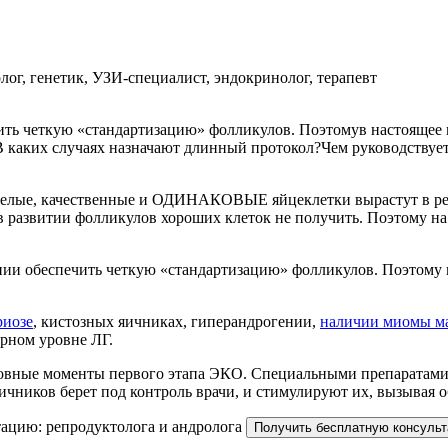
ог, генетик, УЗИ-специалист, эндокринолог, терапевт
чить четкую «стандартизацию» фолликулов. Поэтомув настояще
 каких случаях назначают длинный протокол?Чем руководствуетс
зрелые, качественные и ОДИНАКОВЫЕ яйцеклетки вырастут в рез
в развитии фолликулов хороших клеток не получить. Поэтому н
нии обеспечить четкую «стандартизацию» фолликулов. Поэтому
риозе
, кистозных яичниках, гиперандрогении,
наличии миомы м
рном уровне ЛГ.
новные моменты первого этапа ЭКО. Специальными препаратами
ников берет под контроль врачи, и стимулируют их, вызывая о
ацию: репродуктолога и андролога
Получить бесплатную консуль