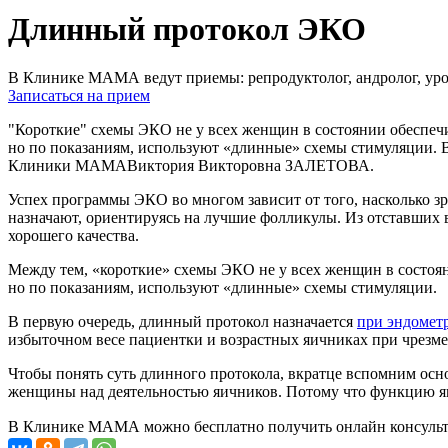
Длинный протокол ЭКО
В Клинике МАМА ведут приемы: репродуктолог, андролог, урол
Записаться на прием
"Короткие" схемы ЭКО не у всех женщин в состоянии обеспе
но по показаниям, используют «длинные» схемы стимуляции. В
Клиники МАМАВиктория Викторовна ЗАЛЕТОВА.
Успех программы ЭКО во многом зависит от того, насколько 
назначают, ориентируясь на лучшие фолликулы. Из отставших 
хорошего качества.
Между тем, «короткие» схемы ЭКО не у всех женщин в состоя
но по показаниям, используют «длинные» схемы стимуляции.
В первую очередь, длинный протокол назначается
при эндомет
избыточном весе пациентки и возрастных яичниках при чрезме
Чтобы понять суть длинного протокола, вкратце вспомним ос
женщины над деятельностью яичников. Потому что функцию яич
В Клинике МАМА можно бесплатно получить онлайн консульт