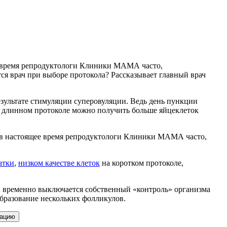
е время репродуктологи Клиники МАМА часто,
я врач при выборе протокола? Рассказывает главный врач
ультате стимуляции суперовуляции. Ведь день пункции
а длинном протоколе можно получить больше яйцеклеток
 в настоящее время репродуктологи Клиники МАМА часто,
атки
,
низком качестве клеток
на коротком протоколе,
 временно выключается собственный «контроль» организма
бразование нескольких фолликулов.
тацию