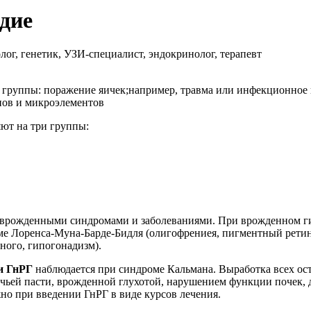
дие
ог, генетик, УЗИ-специалист, эндокринолог, терапевт
 группы: поражение яичек;например, травма или инфекционное 
нов и микроэлементов
яют на три группы:
 врожденными синдромами и заболеваниями. При врожденном г
ме Лоренса-Муна-Барде-Бидля (олигофрениея, пигментный ретин
ого, гипогонадизм).
и ГнРГ
наблюдается при синдроме Кальмана. Выработка всех ост
олчьей пасти, врожденной глухотой, нарушением функции почек
но при введении ГнРГ в виде курсов лечения.