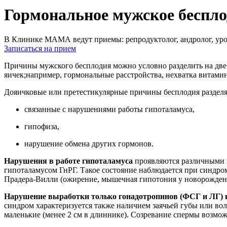
Гормональное мужское беспло
В Клинике МАМА ведут приемы: репродуктолог, андролог, урол
Записаться на прием
Причины мужского бесплодия можно условно разделить на две
яичек;например, гормональные расстройства, нехватка витами
Дояичковые или претестикулярные причины бесплодия раздел
связанные с нарушениями работы гипоталамуса,
гипофиза,
нарушение обмена других гормонов.
Нарушения в работе гипоталамуса
проявляются различными
гипоталамусом ГнРГ. Такое состояние наблюдается при синдро
Прадера-Вилли (ожирение, мышечная гипотония у новорожденн
Нарушение выработки только гонадотропинов
(ФСГ и ЛГ) 
синдром характеризуется также наличием заячьей губы или в
маленькие (менее 2 см в длиннике). Созревание спермы возмож