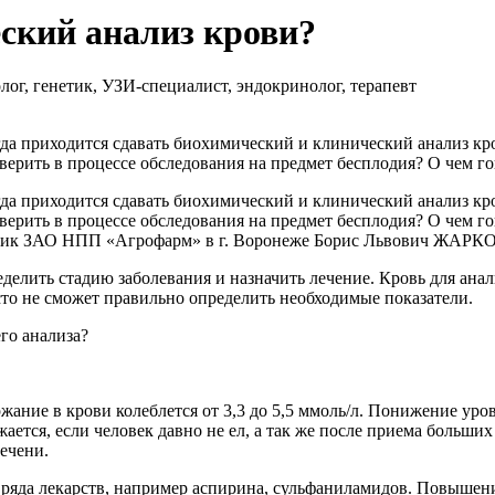
ский анализ крови?
ог, генетик, УЗИ-специалист, эндокринолог, терапевт
да приходится сдавать биохимический и клинический анализ кро
оверить в процессе обследования на предмет бесплодия? О чем 
да приходится сдавать биохимический и клинический анализ кро
оверить в процессе обследования на предмет бесплодия? О чем 
удник ЗАО НПП «Агрофарм» в г. Воронеже Борис Львович ЖАРК
делить стадию заболевания и назначить лечение. Кровь для анал
сто не сможет правильно определить необходимые показатели.
го анализа?
ржание в крови колеблется от 3,3 до 5,5 ммоль/л. Понижение ур
ается, если человек давно не ел, а так же после приема больши
ечени.
 ряда лекарств, например аспирина, сульфаниламидов. Повышен