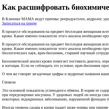
Как расшифровать биохимиче
В Клинике МАМА ведут приемы: репродуктолог, андролог, урол
Записаться на прием
В процессе обследования на предмет бесплодия женщинам всег
крови. Какие именно показатели этого анализа необходимо пр
В процессе обследования на предмет бесплодия женщинам всег
крови. Какие именно показатели этого анализа необходимо пр
биологических наук, врач-биохимик, старший научный сотр
Биохимический анализ крови помогает поставить диагноз, опре
и натощак. Если не соблюдать это условие, врач-биохимик про
О чем же говорят загадочные цифры и мудреные названия ваше
Глюкоза
Это основной показатель углеводного обмена. В норме ее соде
при передозировке инсулина. У здоровых людей он иногда сниж
некоторых эндокринных заболеваниях, нарушенной функции п
Иногда уровень сахара в крови падает ниже нормы при приеме