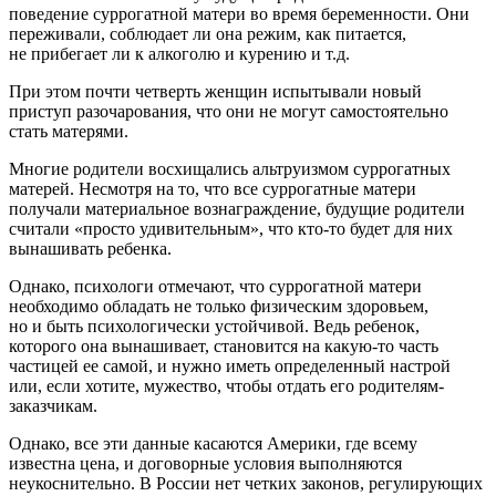
поведение суррогатной матери во время беременности. Они
переживали, соблюдает ли она режим, как питается,
не прибегает ли к алкоголю и курению и т.д.
При этом почти четверть женщин испытывали новый
приступ разочарования, что они не могут самостоятельно
стать матерями.
Многие родители восхищались альтруизмом суррогатных
матерей. Несмотря на то, что все суррогатные матери
получали материальное вознаграждение, будущие родители
считали «просто удивительным», что кто-то будет для них
вынашивать ребенка.
Однако, психологи отмечают, что суррогатной матери
необходимо обладать не только физическим здоровьем,
но и быть психологически устойчивой. Ведь ребенок,
которого она вынашивает, становится на какую-то часть
частицей ее самой, и нужно иметь определенный настрой
или, если хотите, мужество, чтобы отдать его родителям-
заказчикам.
Однако, все эти данные касаются Америки, где всему
известна цена, и договорные условия выполняются
неукоснительно. В России нет четких законов, регулирующих