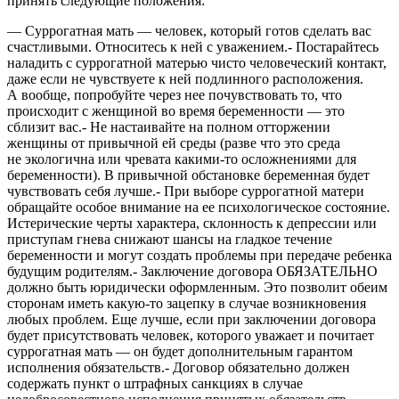
принять следующие положения:
— Суррогатная мать — человек, который готов сделать вас
счастливыми. Относитесь к ней с уважением.- Постарайтесь
наладить с суррогатной матерью чисто человеческий контакт,
даже если не чувствуете к ней подлинного расположения.
А вообще, попробуйте через нее почувствовать то, что
происходит с женщиной во время беременности — это
сблизит вас.- Не настаивайте на полном отторжении
женщины от привычной ей среды (разве что это среда
не экологична или чревата какими-то осложнениями для
беременности). В привычной обстановке беременная будет
чувствовать себя лучше.- При выборе суррогатной матери
обращайте особое внимание на ее психологическое состояние.
Истерические черты характера, склонность к депрессии или
приступам гнева снижают шансы на гладкое течение
беременности и могут создать проблемы при передаче ребенка
будущим родителям.- Заключение договора ОБЯЗАТЕЛЬНО
должно быть юридически оформленным. Это позволит обеим
сторонам иметь какую-то зацепку в случае возникновения
любых проблем. Еще лучше, если при заключении договора
будет присутствовать человек, которого уважает и почитает
суррогатная мать — он будет дополнительным гарантом
исполнения обязательств.- Договор обязательно должен
содержать пункт о штрафных санкциях в случае