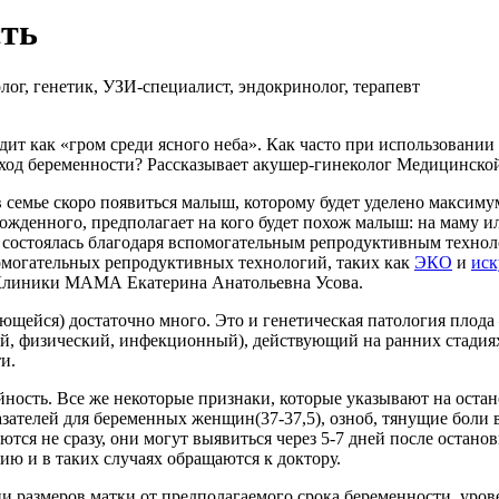
сть
ог, генетик, УЗИ-специалист, эндокринолог, терапевт
дит как «гром среди ясного неба». Как часто при использован
исход беременности? Рассказывает акушер-гинеколог Медицинс
 в семье скоро появиться малыш, которому будет уделено макси
жденного, предполагает на кого будет похож малыш: на маму или
ь состоялась благодаря вспомогательным репродуктивным техноло
омогательных репродуктивных технологий, таких как
ЭКО
и
иск
 Клиники МАМА Екатерина Анатольевна Усова.
ющейся) достаточно много. Это и генетическая патология плод
, физический, инфекционный), действующий на ранних стадиях 
и.
йность. Все же некоторые признаки, которые указывают на остан
ателей для беременных женщин(37-37,5), озноб, тянущие боли 
ются не сразу, они могут выявиться через
5-7
дней после останов
ю и в таких случаях обращаются к доктору.
 размеров матки от предполагаемого срока беременности, уровен