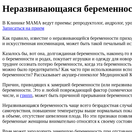
Неразвивающаяся беременно
В Клинике МАМА ведут приемы: репродуктолог, андролог, урол
Записаться на прием
Как правило, известие о неразвивающейся беременности прихо
и искусственная инсеминация, может быть такой печальный 
Казалось бы, вот она, долгожданная беременность, наконец-то
о беременности и родах, покупает игрушки и одежду для новоро
труднее осознать потерю беременности, когда эта беременност
можно было предотвратить? Как часто при использовании всп
беременности? Рассказывает акушер-гинеколог Медицинской
Причин, приводящих к замершей беременности (или неразвива
беременности. Это и любой повреждающий фактор (химический
числе, и
грипп
, может быть причиной прерывания беременност
Неразвивающаяся беременность чаще всего безрадостная случа
самочувствия, повышение температуры выше нормальных показ
в объеме, отсутствие шевеления плода. Но эти признаки появля
беременные женщины внимательно относятся к своему состояни
Врач может заподозрить замершую беременность при отставании