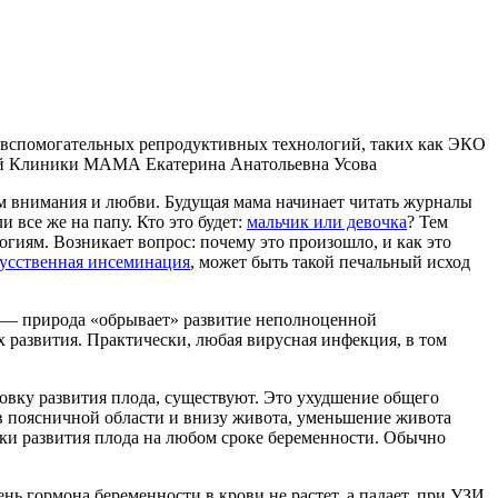
ии вспомогательных репродуктивных технологий, таких как ЭКО
кой Клиники МАМА Екатерина Анатольевна Усова
мум внимания и любви. Будущая мама начинает читать журналы
 все же на папу. Кто это будет:
мальчик или девочка
? Тем
гиям. Возникает вопрос: почему это произошло, и как это
усственная инсеминация
, может быть такой печальный исход
а — природа «обрывает» развитие неполноценной
развития. Практически, любая вирусная инфекция, в том
овку развития плода, существуют. Это ухудшение общего
в поясничной области и внизу живота, уменьшение живота
ки развития плода на любом сроке беременности. Обычно
ь гормона беременности в крови не растет, а падает, при УЗИ