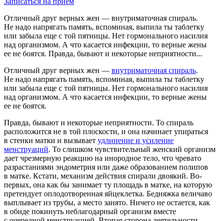
Записаться на прием
Отличный друг верных жен — внутриматочная спираль.
Не надо напрягать память, вспоминая, выпила ты таблетку
или забыла еще с той пятницы. Нет гормонального насилия
над организмом. А что касается инфекции, то верные жены
ее не боятся. Правда, бывают и некоторые неприятности...
Отличный друг верных жен —
внутриматочная спираль
.
Не надо напрягать память, вспоминая, выпила ты таблетку
или забыла еще с той пятницы. Нет гормонального насилия
над организмом. А что касается инфекции, то верные жены
ее не боятся.
Правда, бывают и некоторые неприятности. То спираль
расположится не в той плоскости, и она начинает упираться
в стенки матки и вызывает
удлинение и усиление
менструаций
. То слишком чувствительный женский организм
дает чрезмерную реакцию на инородное тело, что чревато
разрастаниями эндометрия или даже образованием полипов
в матке. Кстати, механизм действия спирали двоякий. Во-
первых, она как бы занимает ту площадь в матке, на которую
претендует оплодотворенная яйцеклетка. Бедняжка величаво
выплывает из трубы, а место занято. Ничего не остается, как
в обиде покинуть неблагодарный организм вместе
с очередной менструацией. Вторая сторона деятельности