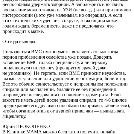
неспособным удержать эмбрион. А заподозрить и выявить
воспаление можно только на УЗИ (не всегда) или при помощи
гистероскопии (а это уже маленькая, но операция). А если
этих технических чудес нет в округе, то женщина может
годами ждать беременность, даже не предполагая, что
происходит в матке.
Отсюда выводы:
Пользоваться ВМС нужно уметь: вставлять только когда
период прибавления семейства уже позади. Доверять
вставление ВМС только специалисту, а не первому
попавшемуся гинекологу (про других врачей даже
не упоминаю). Не терпеть, если ВМС приносит неудобства,
вызывает усиление или удлинение менструации, боли и т.д.
Все это обычно свидетельствует о неправильном положении
спирали или воспалении. Удаляйте ее без промедления
и проходите исследования на наличие эндометрита. Если
захотите иметь детей после удаления спирали, то
4-6
циклов
предохраняйтесь другими способами (например, таблетками),
чтобы организм отвык от дурной привычки — выкидывать
яйцеклетку.
Юрий ПРОКОПЕНКО
В Клинике МАМА можно бесплатно получить онлайн