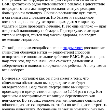
ВМС достаточно редко упоминается в рекламе. Присутствие
инородного тела активирует воспалительную реакцию —
большую или меньшую. Обычно воспаление чуть тлеет,
и организм сам справляется. Но бывает и выраженное
воспаление, по поводу которого приходится спиральку
удалять и даже проводить лечение. И это еще неплохо — враг
открытый наполовину побежден. Гораздо хуже, если враг
хитер и коварен, таится под маской здоровья, но вредит
не меньше открытого.
Легкий, не проявляющийся внешне
эндометрит
(воспаление
слизистой оболочки матки — эндометрия) способен
испортить все положительное действие ВМС. Ведь женщина
надеется, что, удалив ВМС, она сможет в дальнейшем
забеременеть и выносить нормального ребенка. А получается
все наоборот...
Во-первых, организм как бы привыкает к тому, что
яйцеклетка обязательно выпадет, даже если будет
оплодотворена. Ведь такие сверхранние выкидыши
происходят в присутствии спирали по
12-14
раз в году. Вот
организм и воспринимает желанную беременность как
ненужную. Во-вторых, эндометрит не позволяет слизистой
оболочке развиться нормально, чтобы во всей красе встретить
родную яйцеклетку. Воспаление делает эндометрий рыхлым,