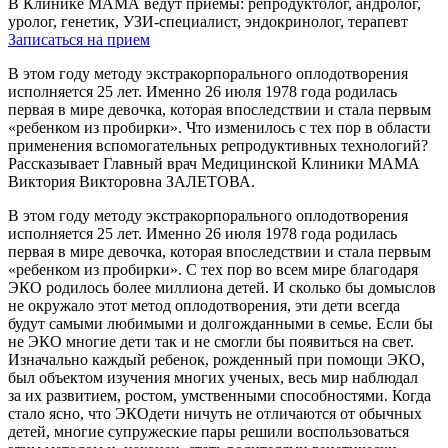
В Клинике МАМА ведут приемы: репродуктолог, андролог,
уролог, генетик, УЗИ-специалист, эндокринолог, терапевт
Записаться на прием
В этом году методу экстракорпорального оплодотворения
исполняется 25 лет. Именно 26 июля 1978 года родилась
первая в мире девочка, которая впоследствии и стала первым
«ребенком из пробирки». Что изменилось с тех пор в области
применения вспомогательных репродуктивных технологий?
Рассказывает Главный врач Медицинской Клиники МАМА
Виктория Викторовна ЗАЛЕТОВА.
В этом году методу экстракорпорального оплодотворения
исполняется 25 лет. Именно 26 июля 1978 года родилась
первая в мире девочка, которая впоследствии и стала первым
«ребенком из пробирки». С тех пор во всем мире благодаря
ЭКО родилось более миллиона детей. И сколько бы домыслов
не окружало этот метод оплодотворения, эти дети всегда
будут самыми любимыми и долгожданными в семье. Если бы
не ЭКО многие дети так и не смогли бы появиться на свет.
Изначально каждый ребенок, рожденный при помощи ЭКО,
был объектом изучения многих ученых, весь мир наблюдал
за их развитием, ростом, умственными способностями. Когда
стало ясно, что ЭКОдети ничуть не отличаются от обычных
детей, многие супружеские пары решили воспользоваться