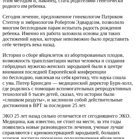
этим методом и, наконец, стать родителями генетически
родного им ребенка.
Сегодня лечение, предложенное гинекологом Патриком
Стептоу и эмбриологом Робертом Эдвардсом, позволило
многим бесплодным парам испытать радость рождения
ребенка. Именно их работа заложила основы для таких
достижений науки, которые невозможно было представить
себе четверть века назад.
Истории о сборе яйцеклеток из абортированных плодов,
возможность трансплантации матки человека и создания
гибридных мужеско-женских зародышей были в центре
внимания последней Европейской конференции
по бесплодию, навлекая на себя критику, что наука сошла
с ума. Питер Бринсден — медицинский директор Бурн-холл,
где родились с помощью вспомогательных репродуктивных
технологий 6 тысяч детей, сказал, что истории были
«слишком раздуты», и заслонили собой действительные
достижения в ВРТ за последние 25 лет.
ЭКО 25 лет назад сильно отличается от сегодняшнего ЭКО.
Медицина, как известно, не стоит на месте, за эти годы
появились новые разновидности лечения, ученые лучше
справляются с криоконсервацией зародышей, больших
успехов достигла процедура оплодотворения яйцеклетки