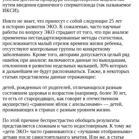
путем введения единичного сперматозоида (так называемое
ИКСИ).
Никто не знает, что принесут с собой следующие 25 лет
в историю развития ЭКО. К сожаленью, часто научные
работы по вопросу ЭКО страдают от того, что при анализе
применены нестандартизированные методы статистики,
прослеживается малый отрезок времени жизни ребенка,
отсутствуют контрольные группы по конкретному
заболеванию. Кроме того, авторами допускается целый ряд
ошибок при анализе: включаются данные по выкидышам,
отклонения в развитии недельных малышей, 30% которых
в дальнейшем не будут распознаваться. Также, в некоторых
статьях представлены данные отражающие:
детей, рожденных от родителей, отличающихся разным
состоянием здоровья и возрастом (например, более 30 лет,
то есть от старородящих, как говорят в отечественном
акушерстве) «сравнение яблок с апельсинами» — детей,
проживающих в странах с разным уровнем жизни.
По этой причине беспристрастно обобщать результаты
представляется сложным и часто недостоверным. К тому же
«дети ЭКО» часто сравниваются с «лучшими отобранными»
детьми после самостоятельного зачатия. Или же, в статье