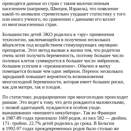
приводятся данные из стран с таким малочисленным
населением (например, Швеция, Израиль), что появление
какой-то аномалии стремительно ухудшает статистику у того
или иного ученого, по сравнению с данными его коллег
из многонаселенных стран.
Большинство детей ЭКО родилось в «эру» применения
технологии, заключающейся в получении нескольких
яйцеклеток под воздействием стимулирующих овуляцию
препаратов. Этот метод вызван к жизни тем, что родители
очень хотят получить беременность, поэтому большее число
половых клеток суммируется в большее число эмбрионов,
большим успехом в «приживлении». Обычно в матку
помещается больше чем один эмбрион. Перенос нескольких
зародышей повышает вероятность возникновения
многоплодной беременности, которая имеет большие риски,
как для матери, так и плодов.
По статистике, родоразрешение при многоплодии происходит
раньше. Это ведет к тому, что дети рождаются маловесными,
с низкой адаптацией, нуждаются в особом уходе-
вынашивании «внешнего инкубатора». Так во Франции
в
1987-89
годах произошло 1669 родов, из них 582 — двойни,
171- тройни. 22.7% детей родились до срока. В Бельгии
в
1992-97
годах преждевременных родов было столько же