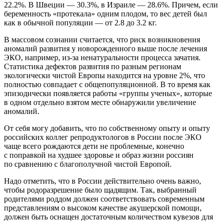
22.2%. В Швеции — 30.3%, в Израиле — 28.6%. Причем, если
беременность «протекала» одним плодом, то вес детей был
как в обычной популяции — от 2.8 до 3.2 кг.
В массовом сознании считается, что риск возникновения
аномалий развития у новорожденного выше после лечения
ЭКО, например, из-за ненатуральности процесса зачатия.
Статистика дефектов развития по разным регионам
экологически чистой Европы находится на уровне 2%, что
полностью совпадает с общепопуляционной. В то время как
эпизодически появляется работы «группы ученых», которые
в одном отдельно взятом месте обнаружили увеличение
аномалий.
От себя могу добавить, что по собственному опыту и опыту
российских коллег репродуктологов в России после ЭКО
чаще всего рождаются дети не проблемные, конечно
с поправкой на худшее здоровье и образ жизни россиян
по сравнению с благополучной чистой Европой.
Надо отметить, что в России действительно очень важно,
чтобы родоразрешение было щадящим. Так, выбранный
родителями роддом должен соответствовать современным
представлениям о высоком качестве акушерской помощи,
должен быть оснащен достаточным количеством кувезов для