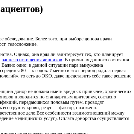
пациентов)
обследование. Более того, при выборе донора врачи
ост, телосложение.
тва. Однако, она вряд ли заинтересует тех, кто планирует
и
раннего истощения яичников
. В причинах данного состояния
. Важно одно: в данной ситуации пара вынуждена
о средины 80 —х годов. Именно в этот период родила первая
логий», то есть до ЭКО, даже представить себе такое решение
енщина-донор не должна иметь вредных привычек, хронических
оноров проводится по стандартным критериям, согласно
нфекций, передающихся половым путем, проводят
 его группу крови, резус — фактор, похожесть
 ответственное дело.Все особенности взаимоотношений между
ение медицинских услуг). Оплата донорства осуществляется
в таком виде гораздо сложнее, чем сперму.