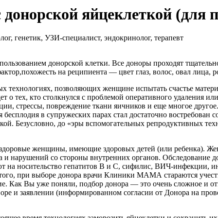
 донорской яйцеклеткой (для 
ог, генетик, УЗИ-специалист, эндокринолог, терапевт
зованием донорской клетки. Все доноры проходят тщательное 
тор,похожесть на реципиента — цвет глаз, волос, овал лица, р
х технологиях, позволяющих женщине испытать счастье материнс
ет о тех, кто столкнулся с проблемой оперативного удаления ил
ии, стрессы, повреждение ткани яичников и еще многое другое
я бесплодия в супружеских парах стал достаточно востребован с
ой. Безусловно, до «эры вспомогательных репродуктивных техно
 здоровые женщины, имеющие здоровых детей (или ребенка). Ж
са и нарушений со стороны внутренних органов. Обследование д
 на носительство гепатитов В и С, сифилис, ВИЧ-инфекции, и
 того, при выборе донора врачи Клиники МАМА стараются учесть
ение. Как Вы уже поняли, подбор донора — это очень сложное и
 и заявлении (информированном согласии от Донора на провед
оящее время технологиях заморозить яйцеклетки и сохранить их 