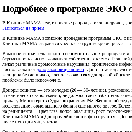
Подробнее о программе ЭКО с
В Клинике МАМА ведут приемы: репродуктолог, андролог, урол
Записаться на прием
В Клинике МАМА возможно проведение программы ЭКО с исполь
Клиники МАМА стараются учесть его группу крови, резус — фак
В данной статье речь пойдет о вспомогательных репродуктивны
беременность с использованием собственных клеток. Речь пойд
лежат различные хромосомные нарушения, хронические инфекц
воспользоваться
донорской яйцеклеткой
. Данный метод лечени
женщина без яичников, воспользовавшаяся донорской яйцеклетк
проблемы было невозможно.
Доноры ооцитов — это молодые (20 — 30- летние), рожавшие,
и генетических заболеваний, не должна иметь избыточного ве
приказу Министерства Здравоохранения РФ. Женщин обследуют
исследование гормонального фона и еще многое другое. Более
на реципиента — цвет глаз, волос, овал лица, рост, телослож
Клиникой МАМА и Донором яйцеклеток фиксируются в Договоре
после пункции яйцеклеток.
Очень важным является тот факт, что при существующих в наст