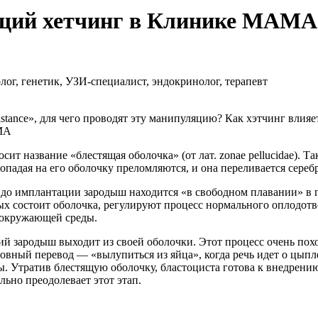
й хетчинг в Клинике МАМА. B
ог, генетик, УЗИ-специалист, эндокринолог, терапевт
ssistance», для чего проводят эту манипуляцию? Как хэтчинг вли
МА
ит название «блестящая оболочка» (от лат. zonae pellucidae). Т
 попадая на его оболочку преломляются, и она переливается сере
до имплантации зародыш находится «в свободном плавании» в 
х состоит оболочка, регулируют процесс нормального оплодотво
 окружающей среды.
кий зародыш выходит из своей оболочки. Этот процесс очень по
ловный перевод — «вылупиться из яйца», когда речь идет о цыпл
ты. Утратив блестящую оболочку, бластоциста готова к внедрен
льно преодолевает этот этап.