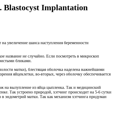
lastocyst Implantation
яет на увеличение шанса наступления беременности
акое название не случайно. Если посмотреть в микроскоп
бристыми бликами.
полости матки), блестящая оболочка наделена важнейшими
рения яйцеклетки, во-вторых, через оболочку обеспечивается
хож на вылупление из яйца цыпленка. Так и медицинский
енке. Так устроено природой, хэтчинг происходит на
5-6
сутки
ию в эндометрий матки. Так как механизм хэтчинга придуман