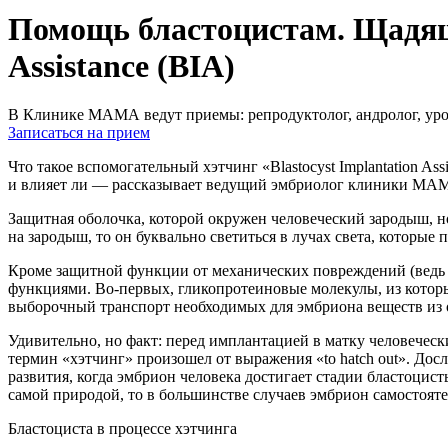
Помощь бластоцистам. Щадящи
Assistance (BIA)
В Клинике МАМА ведут приемы: репродуктолог, андролог, урол
Записаться на прием
Что такое вспомогательный хэтчинг «Blastocyst Implantation A
и влияет ли — рассказывает ведущий эмбриолог клиники МА
Защитная оболочка, которой окружен человеческий зародыш, нос
на зародыш, то он буквально светиться в лучах света, которые
Кроме защитной функции от механических повреждений (ведь 
функциями. Во-первых, гликопротеиновые молекулы, из которы
выборочный транспорт необходимых для эмбриона веществ из
Удивительно, но факт: перед имплантацией в матку человечес
термин «хэтчинг» произошел от выражения «to hatch out». Дос
развития, когда эмбрион человека достигает стадии бластоцис
самой природой, то в большинстве случаев эмбрион самостояте
Бластоциста в процессе хэтчинга