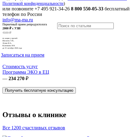
Политикой конфиденциальности
)
или позвоните
+7 495 921-34-26
8 800 550-05-33
бесплатный
телефон по России
info@ma-ma.ru
Первичный прием репродуктолога
2000 ₽ с УЗИ
4500 ₽
по акции у врачей:
Шалаева Т.И.,
Лучин И.А.,
Коленкина И.В.
до 31 октября 2026 года
Записаться на прием
Стоимость услуг
Программа ЭКО в ЕЦ
—
234 270
₽
Получить бесплатную консультацию
Отзывы о клинике
Все 1200 счастливых отзывов