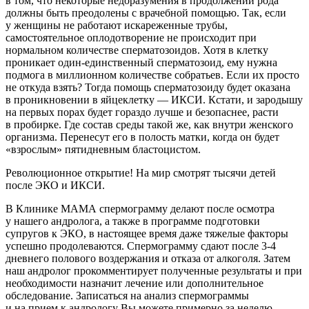
в том, что некоторые недоразумения в продолжении рода
должны быть преодолены с врачебной помощью. Так, если
у женщины не работают искареженные трубы,
самостоятельное оплодотворение не происходит при
нормальном количестве сперматозоидов. Хотя в клетку
проникает один-единственный сперматозоид, ему нужна
подмога в миллионном количестве собратьев. Если их просто
не откуда взять? Тогда помощь сперматозоиду будет оказана
в проникновении в яйцеклетку — ИКСИ. Кстати, и зародышу
на первых порах будет гораздо лучше и безопаснее, расти
в пробирке. Где состав среды такой же, как внутри женского
организма. Перенесут его в полость матки, когда он будет
«взрослым» пятидневным бластоцистом.
Революционное открытие! На мир смотрят тысячи детей
после ЭКО и ИКСИ.
В Клинике МАМА спермограмму делают после осмотра
у нашего андролога, а также в программе подготовки
супругов к ЭКО, в настоящее время даже тяжелые факторы
успешно продолеваются. Спермограмму сдают после
3-4
дневнего полового воздержания и отказа от алкоголя. Затем
наш андролог прокомментирует полученные результаты и при
необходимости назначит лечение или дополнительное
обследование. Записаться на анализ спермограммы
и на прием к андрологу Вы можете примерно за неделю