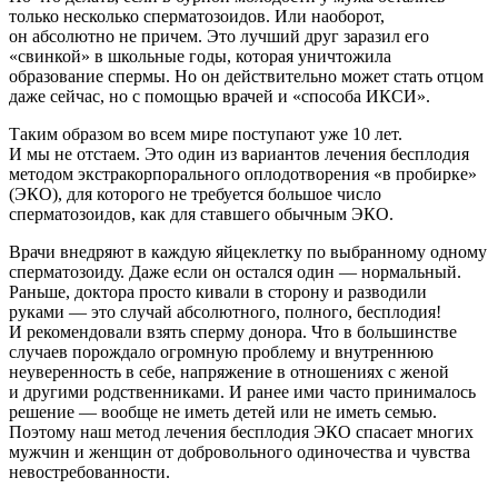
только несколько сперматозоидов. Или наоборот,
он абсолютно не причем. Это лучший друг заразил его
«свинкой» в школьные годы, которая уничтожила
образование спермы. Но он действительно может стать отцом
даже сейчас, но с помощью врачей и «способа ИКСИ».
Таким образом во всем мире поступают уже 10 лет.
И мы не отстаем. Это один из вариантов лечения бесплодия
методом экстракорпорального оплодотворения «в пробирке»
(ЭКО), для которого не требуется большое число
сперматозоидов, как для ставшего обычным ЭКО.
Врачи внедряют в каждую яйцеклетку по выбранному одному
сперматозоиду. Даже если он остался один — нормальный.
Раньше, доктора просто кивали в сторону и разводили
руками — это случай абсолютного, полного, бесплодия!
И рекомендовали взять сперму донора. Что в большинстве
случаев порождало огромную проблему и внутреннюю
неуверенность в себе, напряжение в отношениях с женой
и другими родственниками. И ранее ими часто принималось
решение — вообще не иметь детей или не иметь семью.
Поэтому наш метод лечения бесплодия ЭКО спасает многих
мужчин и женщин от добровольного одиночества и чувства
невостребованности.