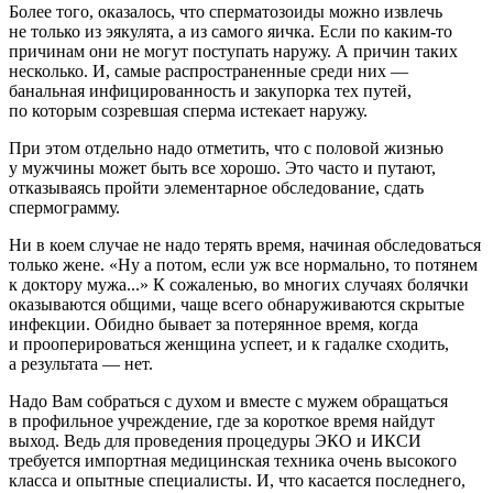
Более того, оказалось, что сперматозоиды можно извлечь
не только из эякулята, а из самого яичка. Если по каким-то
причинам они не могут поступать наружу. А причин таких
несколько. И, самые распространенные среди них —
банальная инфицированность и закупорка тех путей,
по которым созревшая сперма истекает наружу.
При этом отдельно надо отметить, что с половой жизнью
у мужчины может быть все хорошо. Это часто и путают,
отказываясь пройти элементарное обследование, сдать
спермограмму.
Ни в коем случае не надо терять время, начиная обследоваться
только жене. «Ну а потом, если уж все нормально, то потянем
к доктору мужа...» К сожаленью, во многих случаях болячки
оказываются общими, чаще всего обнаруживаются скрытые
инфекции. Обидно бывает за потерянное время, когда
и прооперироваться женщина успеет, и к гадалке сходить,
а результата — нет.
Надо Вам собраться с духом и вместе с мужем обращаться
в профильное учреждение, где за короткое время найдут
выход. Ведь для проведения процедуры ЭКО и ИКСИ
требуется импортная медицинская техника очень высокого
класса и опытные специалисты. И, что касается последнего,