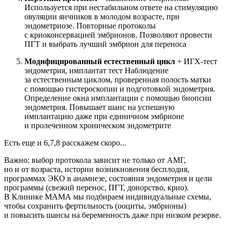
Используется при нестабильном ответе на стимуляцию
овуляции яичников в молодом возрасте, при
эндометриозе. Повторные протоколы
с криоконсервацией эмбрионов. Позволяют провести
ПГТ и выбрать лучший эмбрион для переноса
Модифицированный естественный цикл
+ ИГХ-тест
эндометрия, имплантат тест Наблюдение
за естественным циклом, проверенная полость матки
с помощью гистероскопии и подготовкой эндометрия.
Определение окна имплантации с помощью биопсии
эндометрия. Повышает шанс на успешную
имплантацию даже при единичном эмбрионе
и пролеченном хроническом эндометрите
Есть еще и 6,7,8 расскажем скоро...
Важно: выбор протокола зависит не только от АМГ,
но и от возраста, истории возникновения бесплодия,
программах ЭКО в анамнезе, состояния эндометрия и цели
программы (свежий перенос, ПГТ, донорство, крио).
В Клинике МАМА мы подбираем индивидуальные схемы,
чтобы сохранить фертильность (ооциты, эмбрионы)
и повысить шансы на беременность даже при низком резерве.