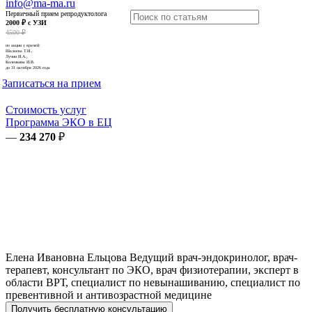
info@ma-ma.ru
Первичный прием репродуктолога
2000 ₽ с УЗИ
4500 ₽
по акции у врачей:
Шалаева Т.И.,
Лучин И.А.,
Коленкина И.В.
до 31 октября 2026 года
Записаться на прием
Стоимость услуг
Программа ЭКО в ЕЦ
—
234 270
₽
Елена Ивановна
Ельцова
Ведущий врач-эндокринолог, врач-
терапевт, консультант по ЭКО, врач физиотерапии, эксперт в
области ВРТ, специалист по невынашиванию, специалист по
превентивной и антивозрастной медицине
Получить бесплатную консультацию