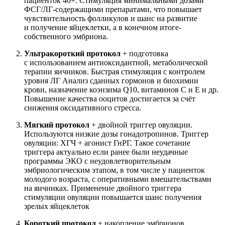
пациенток 40+. Стимуляция минимальными дозами
ФСГ/ЛГ-содержащими препаратами, что повышает
чувствительность фолликулов и шанс на развитие
и получение яйцеклетки, а в конечном итоге-
собственного эмбриона.
Ультракороткий протокол
+ подготовка
с использованием антиоксидантной, метаболической
терапии яичников. Быстрая стимуляция с контролем
уровня ЛГ Анализ сданных гормонов и биохимии
крови, назначение коэнзима Q10, витаминов C и E и др.
Повышение качества ооцитов достигается за счёт
снижения оксидативного стресса.
Мягкий протокол
+ двойной триггер овуляции.
Используются низкие дозы гонадотропинов. Триггер
овуляции: ХГЧ + агонист ГнРГ. Такое сочетание
триггера актуально если ранее были неудачные
программы ЭКО с неудовлетворительным
эмбриологическим этапом, в том числе у пациенток
молодого возраста, с оперативными вмешательствами
на яичниках. Применение двойного триггера
стимуляции овуляции повышается шанс получения
зрелых яйцеклеток
Короткий протокол
+ накопление эмбрионов.