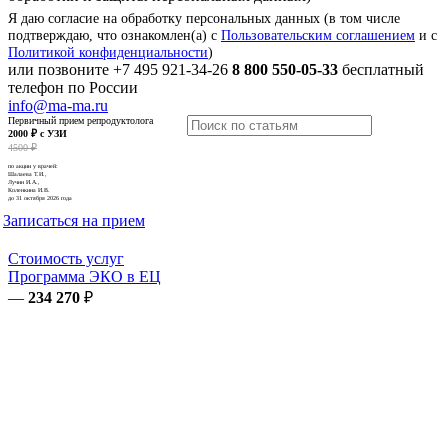
Я даю согласие на обработку персональных данных (в том числе
подтверждаю, что ознакомлен(а) с
Пользовательским соглашением
и с
Политикой конфиденциальности
)
или позвоните
+7 495 921-34-26
8 800 550-05-33
бесплатный
телефон по России
info@ma-ma.ru
Первичный прием репродуктолога
2000 ₽ с УЗИ
4500 ₽
по акции у врачей:
Шалаева Т.И.,
Лучин И.А.,
Коленкина И.В.
до 31 октября 2026 года
Записаться на прием
Стоимость услуг
Программа ЭКО в ЕЦ
—
234 270
₽