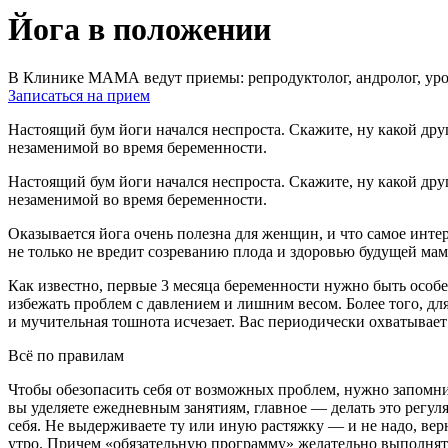
Йога в положении
В Клинике МАМА ведут приемы: репродуктолог, андролог, урол
Записаться на прием
Настоящий бум йоги начался неспроста. Скажите, ну какой дру
незаменимой во время беременности.
Настоящий бум йоги начался неспроста. Скажите, ну какой дру
незаменимой во время беременности.
Оказывается йога очень полезна для женщин, и что самое инте
не только не вредит созреванию плода и здоровью будущей ма
Как известно, первые 3 месяца беременности нужно быть осо
избежать проблем с давлением и лишним весом. Более того, для
и мучительная тошнота исчезает. Вас периодически охватывае
Всё по правилам
Чтобы обезопасить себя от возможных проблем, нужно запомнит
вы уделяете ежедневным занятиям, главное — делать это регул
себя. Не выдерживаете ту или иную растяжку — и не надо, вер
утро. Причем «обязательную программу» желательно выполнять