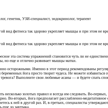
ог, генетик, УЗИ-специалист, эндокринолог, терапевт
гой вид фитнеса так здорово укрепляет мышцы и при этом не вре
гой вид фитнеса так здорово укрепляет мышцы и при этом не вре
ресное эта система упражнений становится чуть ли не единствен
мы, но еще и отлично развивает мышцы матки.
бенно осторожными. Именно в этот период рекомендованы регул
 беременных йога просто творит чудеса. Не можете избавиться о
т тревога? Выполните свои любимые асаны — и будете спать спо
ь несколько золотых правил и всегда им следовать. Во-первых,
ярно. Во-вторых, йога предполагает расслабленно-медитативное 
нетесь к ней в другой раз. И, в-третьих, специалисты утвержда
 еще до завтрака.