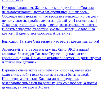
История банальная. Женаты пять лет, детей нет. Сначала
не заморачивались, потом заморочились, и началось...
Обследования показали, что вроде все неплохо, но раз дети
не получаются, давайте лечиться. Давайте. И понеслось...!
Лекарства, таблетки, уколы, свечи, мази, грязи... Анализы.
И опять лекарства, таблетки, уколы... Пипец! Голова шла
кругом! Надоело, все бросили. А детей нет.
Благодаря
Татьяне
Сергеевне
у
нас
растет
красавица-дочка!
Здравствуйте! 3,5 года назад у нас было ЭКО в вашей
клинике. Благодаря Татьяне Сергеевне у нас растет
красавица-дочка. Но мы не останавливаемся на достигнутом
и хотим еще детишек!
Варюшка очень активный ребенок, озорная, маленькая
хулиганка. Любит всех строить и всегда быть первой.
Не по годам развитая. Как сказал наш дедушка,
разговариваешь с ней на равных, как со взрослой, а потом
думаешь, ей же еще и 3-х нет!