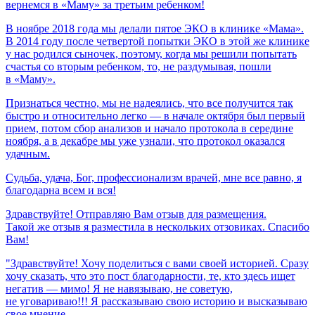
вернемся
в
«Маму»
за
третьим
ребенком!
В ноябре 2018 года мы делали пятое ЭКО в клинике «Мама».
В 2014 году после четвертой попытки ЭКО в этой же клинике
у нас родился сыночек, поэтому, когда мы решили попытать
счастья со вторым ребенком, то, не раздумывая, пошли
в «Маму».
Признаться честно, мы не надеялись, что все получится так
быстро и относительно легко — в начале октября был первый
прием, потом сбор анализов и начало протокола в середине
ноября, а в декабре мы уже узнали, что протокол оказался
удачным.
Судьба,
удача,
Бог,
профессионализм
врачей,
мне
все
равно,
я
благодарна
всем
и
вся!
Здравствуйте! Отправляю Вам отзыв для размещения.
Такой же отзыв я разместила в нескольких отзовиках. Спасибо
Вам!
"Здравствуйте! Хочу поделиться с вами своей историей. Сразу
хочу сказать, что это пост благодарности, те, кто здесь ищет
негатив — мимо! Я не навязываю, не советую,
не уговариваю!!! Я рассказываю свою историю и высказываю
свое мнение.