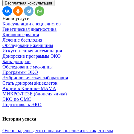
Бесплатная консультация
Наши услуги
Консультации специалистов
Генетическая диагностика
Криоконсервация
Лечение бесплодия
Обследование женщины
Искусственная инсеминация
Донорские программы ЭКО
Банк доноров
Обследование мужчины
Программы ЭКО
Эмбриологическая лаборатория
Стать донором яйцеклеток
Акции в Клинике МАМА
МИКРО-ТЕЗЕ (биопсия яичка)
ЭКО по ОМС
Подготовка к ЭКО
Истории успеха
Очень
надеюсь,
что
наша
жизнь
сложится
так,
что
мы