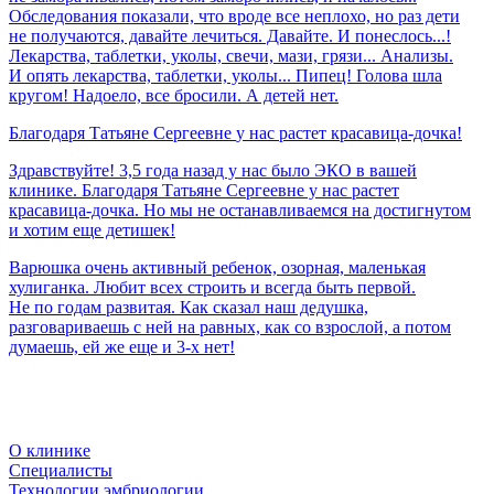
Обследования показали, что вроде все неплохо, но раз дети
не получаются, давайте лечиться. Давайте. И понеслось...!
Лекарства, таблетки, уколы, свечи, мази, грязи... Анализы.
И опять лекарства, таблетки, уколы... Пипец! Голова шла
кругом! Надоело, все бросили. А детей нет.
Благодаря
Татьяне
Сергеевне
у
нас
растет
красавица-дочка!
Здравствуйте! 3,5 года назад у нас было ЭКО в вашей
клинике. Благодаря Татьяне Сергеевне у нас растет
красавица-дочка. Но мы не останавливаемся на достигнутом
и хотим еще детишек!
Варюшка очень активный ребенок, озорная, маленькая
хулиганка. Любит всех строить и всегда быть первой.
Не по годам развитая. Как сказал наш дедушка,
разговариваешь с ней на равных, как со взрослой, а потом
думаешь, ей же еще и 3-х нет!
О клинике
Специалисты
Технологии эмбриологии