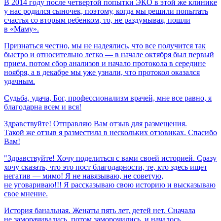
В 2014 году после четвертой попытки ЭКО в этой же клинике
у нас родился сыночек, поэтому, когда мы решили попытать
счастья со вторым ребенком, то, не раздумывая, пошли
в «Маму».
Признаться честно, мы не надеялись, что все получится так
быстро и относительно легко — в начале октября был первый
прием, потом сбор анализов и начало протокола в середине
ноября, а в декабре мы уже узнали, что протокол оказался
удачным.
Судьба,
удача,
Бог,
профессионализм
врачей,
мне
все
равно,
я
благодарна
всем
и
вся!
Здравствуйте! Отправляю Вам отзыв для размещения.
Такой же отзыв я разместила в нескольких отзовиках. Спасибо
Вам!
"Здравствуйте! Хочу поделиться с вами своей историей. Сразу
хочу сказать, что это пост благодарности, те, кто здесь ищет
негатив — мимо! Я не навязываю, не советую,
не уговариваю!!! Я рассказываю свою историю и высказываю
свое мнение.
История банальная. Женаты пять лет, детей нет. Сначала
не заморачивались, потом заморочились, и началось...