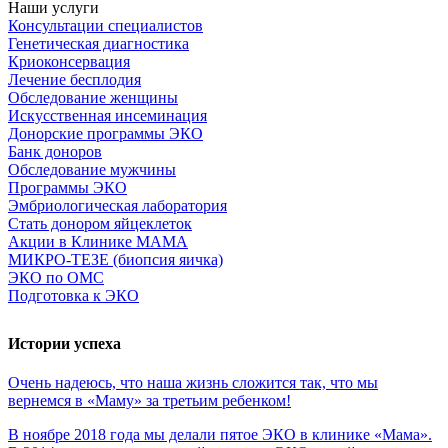
Наши услуги
Консультации специалистов
Генетическая диагностика
Криоконсервация
Лечение бесплодия
Обследование женщины
Искусственная инсеминация
Донорские программы ЭКО
Банк доноров
Обследование мужчины
Программы ЭКО
Эмбриологическая лаборатория
Стать донором яйцеклеток
Акции в Клинике МАМА
МИКРО-ТЕЗЕ (биопсия яичка)
ЭКО по ОМС
Подготовка к ЭКО
Истории успеха
Очень
надеюсь,
что
наша
жизнь
сложится
так,
что
мы
вернемся
в
«Маму»
за
третьим
ребенком!
В ноябре 2018 года мы делали пятое ЭКО в клинике «Мама».