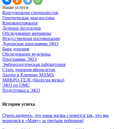
Наши услуги
Консультации специалистов
Генетическая диагностика
Криоконсервация
Лечение бесплодия
Обследование женщины
Искусственная инсеминация
Донорские программы ЭКО
Банк доноров
Обследование мужчины
Программы ЭКО
Эмбриологическая лаборатория
Стать донором яйцеклеток
Акции в Клинике МАМА
МИКРО-ТЕЗЕ (биопсия яичка)
ЭКО по ОМС
Подготовка к ЭКО
Истории успеха
Очень
надеюсь,
что
наша
жизнь
сложится
так,
что
мы
вернемся
в
«Маму»
за
третьим
ребенком!