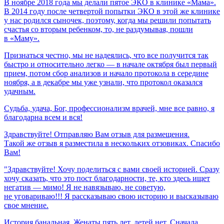
В ноябре 2018 года мы делали пятое ЭКО в клинике «Мама».
В 2014 году после четвертой попытки ЭКО в этой же клинике
у нас родился сыночек, поэтому, когда мы решили попытать
счастья со вторым ребенком, то, не раздумывая, пошли
в «Маму».
Признаться честно, мы не надеялись, что все получится так
быстро и относительно легко — в начале октября был первый
прием, потом сбор анализов и начало протокола в середине
ноября, а в декабре мы уже узнали, что протокол оказался
удачным.
Судьба,
удача,
Бог,
профессионализм
врачей,
мне
все
равно,
я
благодарна
всем
и
вся!
Здравствуйте! Отправляю Вам отзыв для размещения.
Такой же отзыв я разместила в нескольких отзовиках. Спасибо
Вам!
"Здравствуйте! Хочу поделиться с вами своей историей. Сразу
хочу сказать, что это пост благодарности, те, кто здесь ищет
негатив — мимо! Я не навязываю, не советую,
не уговариваю!!! Я рассказываю свою историю и высказываю
свое мнение.
История банальная. Женаты пять лет, детей нет. Сначала