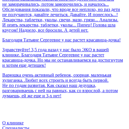
не заморачивались, потом заморочились, и началось...
Обследования показали, что вроде все неплохо, но раз дети
не получаются, давайте лечиться. Давайте. И понеслось...!
Лекарства, таблетки, уколы, свечи, мази, грязи... Анализы.
И опять лекарства, таблетки, уколы... Пипец! Голова шла
кругом! Надоело, все бросили. А детей нет.
Благодаря
Татьяне
Сергеевне
у
нас
растет
красавица-дочка!
Здравствуйте! 3,5 года назад у нас было ЭКО в вашей
клинике. Благодаря Татьяне Сергеевне у нас растет
красавица-дочка. Но мы не останавливаемся на достигнутом
и хотим еще детишек!
Варюшка очень активный ребенок, озорная, маленькая
хулиганка. Любит всех строить и всегда быть первой.
Не по годам развитая. Как сказал наш дедушка,
разговариваешь с ней на равных, как со взрослой, а потом
думаешь, ей же еще и 3-х нет!
О клинике
Специалисты