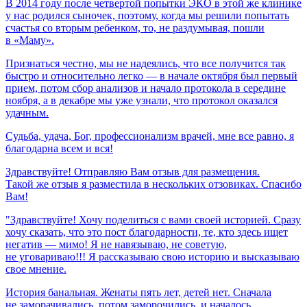
В 2014 году после четвертой попытки ЭКО в этой же клинике
у нас родился сыночек, поэтому, когда мы решили попытать
счастья со вторым ребенком, то, не раздумывая, пошли
в «Маму».
Признаться честно, мы не надеялись, что все получится так
быстро и относительно легко — в начале октября был первый
прием, потом сбор анализов и начало протокола в середине
ноября, а в декабре мы уже узнали, что протокол оказался
удачным.
Судьба,
удача,
Бог,
профессионализм
врачей,
мне
все
равно,
я
благодарна
всем
и
вся!
Здравствуйте! Отправляю Вам отзыв для размещения.
Такой же отзыв я разместила в нескольких отзовиках. Спасибо
Вам!
"Здравствуйте! Хочу поделиться с вами своей историей. Сразу
хочу сказать, что это пост благодарности, те, кто здесь ищет
негатив — мимо! Я не навязываю, не советую,
не уговариваю!!! Я рассказываю свою историю и высказываю
свое мнение.
История банальная. Женаты пять лет, детей нет. Сначала
не заморачивались, потом заморочились, и началось...