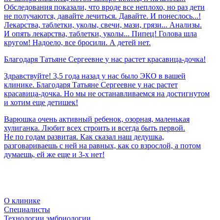
Обследования показали, что вроде все неплохо, но раз дети
не получаются, давайте лечиться. Давайте. И понеслось...!
Лекарства, таблетки, уколы, свечи, мази, грязи... Анализы.
И опять лекарства, таблетки, уколы... Пипец! Голова шла
кругом! Надоело, все бросили. А детей нет.
Благодаря
Татьяне
Сергеевне
у
нас
растет
красавица-дочка!
Здравствуйте! 3,5 года назад у нас было ЭКО в вашей
клинике. Благодаря Татьяне Сергеевне у нас растет
красавица-дочка. Но мы не останавливаемся на достигнутом
и хотим еще детишек!
Варюшка очень активный ребенок, озорная, маленькая
хулиганка. Любит всех строить и всегда быть первой.
Не по годам развитая. Как сказал наш дедушка,
разговариваешь с ней на равных, как со взрослой, а потом
думаешь, ей же еще и 3-х нет!
О клинике
Специалисты
Технологии эмбриологии