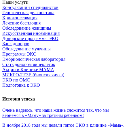
Наши услуги
Консультации специалистов
Генетическая диагностика
Криоконсервация
Лечение бесплодия
Обследование женщины
Искусственная инсеминация
Донорские программы ЭКО
Банк доноров
Обследование мужчины
Программы ЭКО
Эмбриологическая лаборатория
Стать донором яйцеклеток
Акции в Клинике МАМА
МИКРО-ТЕЗЕ (биопсия яичка)
ЭКО по ОМС
Подготовка к ЭКО
Истории успеха
Очень
надеюсь,
что
наша
жизнь
сложится
так,
что
мы
вернемся
в
«Маму»
за
третьим
ребенком!
В ноябре 2018 года мы делали пятое ЭКО в клинике «Мама».