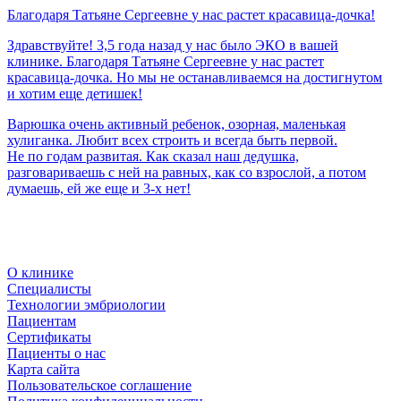
Благодаря
Татьяне
Сергеевне
у
нас
растет
красавица-дочка!
Здравствуйте! 3,5 года назад у нас было ЭКО в вашей
клинике. Благодаря Татьяне Сергеевне у нас растет
красавица-дочка. Но мы не останавливаемся на достигнутом
и хотим еще детишек!
Варюшка очень активный ребенок, озорная, маленькая
хулиганка. Любит всех строить и всегда быть первой.
Не по годам развитая. Как сказал наш дедушка,
разговариваешь с ней на равных, как со взрослой, а потом
думаешь, ей же еще и 3-х нет!
О клинике
Специалисты
Технологии эмбриологии
Пациентам
Сертификаты
Пациенты о нас
Карта сайта
Пользовательское соглашение