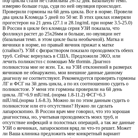
пор циклы стали не стабильны 26-32 дня. Базальную темп.
измеряю больше года, судя по ней овуляция происходит.
Проверили гормоны на 6й день цикла. Все в норме. Провели
два цикла Кломида 5 дней по 50 мг. В этих циклах измеряли
прогестерон на 21 день (27.1 и 28.1ng/mL при норме 3.5-25.0)
В России в цикле без кломида серия УЗИ показала, что
фолликул растет до 25х26мм и больше, но овуляции нет
(базальная темп. в этом цикле была необычной). Матка и
яичники в норме, но правый яичник прижат к матке
(спайки?). УЗИ с физраствором показало проходимость обеих
труб. Сейчас вернулась в США. Предложили ЭКО, или
лечить поликистоз с помощью Me tformin. Диагноз
поликистоза мне не ясен. Т.к. на УЗИ отклонений в размерах
яичников не обнаружено, мои внешние данные данному
диагнозу не соответствуют. Рекомендуется проверять гормоны
ЛГ и ФСГ на 3й день цикла, а по их соотношению судить о
поликистозе. У меня эти гормоны проверили на 6й день
цикла. ЛГ=6.9 mIU/mL (норма 1.8-11.2) ФСГ=6.3
mIU/mL(норма 1.6-8.3). Можно ли по этим данным судить о
поликистозе или его отсутствии? Нужно ли сделать
лапароскопию. В России врач мне говорил, что это хорошая
диагностика, но, учитывая проходимость моих труб, и
отсутствие инфекций и полостных операций, а так же данные
УЗИ о яичниках, лапароскопия вряд ли что-то решит. Может
ли Ваша клиника предложить мне конкретный вариант