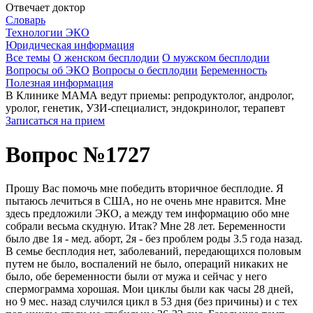
Отвечает доктор
Словарь
Технологии ЭКО
Юридическая информация
Все темы
О женском бесплодии
О мужском бесплодии
Вопросы об ЭКО
Вопросы о бесплодии
Беременность
Полезная информация
В Клинике МАМА ведут приемы: репродуктолог, андролог,
уролог, генетик, УЗИ-специалист, эндокринолог, терапевт
Записаться на прием
Вопрос №1727
Прошу Вас помочь мне победить вторичное бесплодие. Я
пытаюсь лечиться в США, но не очень мне нравится. Мне
здесь предложили ЭКО, а между тем информацию обо мне
собрали весьма скудную. Итак? Мне 28 лет. Беременности
было две 1я - мед. аборт, 2я - без проблем роды 3.5 года назад.
В семье бесплодия нет, заболеваний, передающихся половым
путем не было, воспалений не было, операций никаких не
было, обе беременности были от мужа и сейчас у него
спермограмма хорошая. Мои циклы были как часы 28 дней,
но 9 мес. назад случился цикл в 53 дня (без причины) и с тех