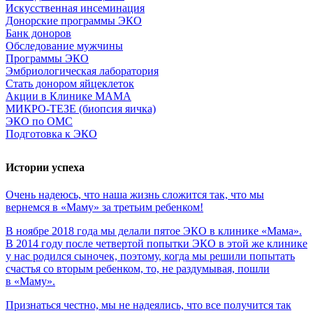
Искусственная инсеминация
Донорские программы ЭКО
Банк доноров
Обследование мужчины
Программы ЭКО
Эмбриологическая лаборатория
Стать донором яйцеклеток
Акции в Клинике МАМА
МИКРО-ТЕЗЕ (биопсия яичка)
ЭКО по ОМС
Подготовка к ЭКО
Истории успеха
Очень
надеюсь,
что
наша
жизнь
сложится
так,
что
мы
вернемся
в
«Маму»
за
третьим
ребенком!
В ноябре 2018 года мы делали пятое ЭКО в клинике «Мама».
В 2014 году после четвертой попытки ЭКО в этой же клинике
у нас родился сыночек, поэтому, когда мы решили попытать
счастья со вторым ребенком, то, не раздумывая, пошли
в «Маму».
Признаться честно, мы не надеялись, что все получится так