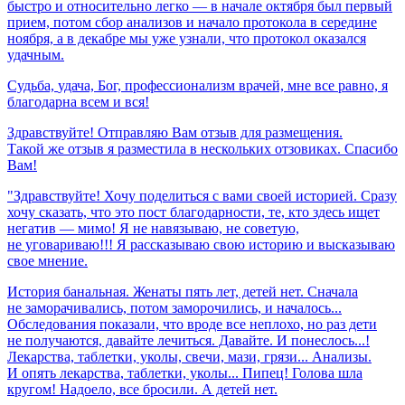
быстро и относительно легко — в начале октября был первый
прием, потом сбор анализов и начало протокола в середине
ноября, а в декабре мы уже узнали, что протокол оказался
удачным.
Судьба,
удача,
Бог,
профессионализм
врачей,
мне
все
равно,
я
благодарна
всем
и
вся!
Здравствуйте! Отправляю Вам отзыв для размещения.
Такой же отзыв я разместила в нескольких отзовиках. Спасибо
Вам!
"Здравствуйте! Хочу поделиться с вами своей историей. Сразу
хочу сказать, что это пост благодарности, те, кто здесь ищет
негатив — мимо! Я не навязываю, не советую,
не уговариваю!!! Я рассказываю свою историю и высказываю
свое мнение.
История банальная. Женаты пять лет, детей нет. Сначала
не заморачивались, потом заморочились, и началось...
Обследования показали, что вроде все неплохо, но раз дети
не получаются, давайте лечиться. Давайте. И понеслось...!
Лекарства, таблетки, уколы, свечи, мази, грязи... Анализы.
И опять лекарства, таблетки, уколы... Пипец! Голова шла
кругом! Надоело, все бросили. А детей нет.