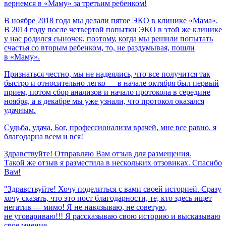
вернемся
в
«Маму»
за
третьим
ребенком!
В ноябре 2018 года мы делали пятое ЭКО в клинике «Мама».
В 2014 году после четвертой попытки ЭКО в этой же клинике
у нас родился сыночек, поэтому, когда мы решили попытать
счастья со вторым ребенком, то, не раздумывая, пошли
в «Маму».
Признаться честно, мы не надеялись, что все получится так
быстро и относительно легко — в начале октября был первый
прием, потом сбор анализов и начало протокола в середине
ноября, а в декабре мы уже узнали, что протокол оказался
удачным.
Судьба,
удача,
Бог,
профессионализм
врачей,
мне
все
равно,
я
благодарна
всем
и
вся!
Здравствуйте! Отправляю Вам отзыв для размещения.
Такой же отзыв я разместила в нескольких отзовиках. Спасибо
Вам!
"Здравствуйте! Хочу поделиться с вами своей историей. Сразу
хочу сказать, что это пост благодарности, те, кто здесь ищет
негатив — мимо! Я не навязываю, не советую,
не уговариваю!!! Я рассказываю свою историю и высказываю
свое мнение.