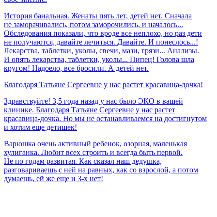
История банальная. Женаты пять лет, детей нет. Сначала
не заморачивались, потом заморочились, и началось...
Обследования показали, что вроде все неплохо, но раз дети
не получаются, давайте лечиться. Давайте. И понеслось...!
Лекарства, таблетки, уколы, свечи, мази, грязи... Анализы.
И опять лекарства, таблетки, уколы... Пипец! Голова шла
кругом! Надоело, все бросили. А детей нет.
Благодаря
Татьяне
Сергеевне
у
нас
растет
красавица-дочка!
Здравствуйте! 3,5 года назад у нас было ЭКО в вашей
клинике. Благодаря Татьяне Сергеевне у нас растет
красавица-дочка. Но мы не останавливаемся на достигнутом
и хотим еще детишек!
Варюшка очень активный ребенок, озорная, маленькая
хулиганка. Любит всех строить и всегда быть первой.
Не по годам развитая. Как сказал наш дедушка,
разговариваешь с ней на равных, как со взрослой, а потом
думаешь, ей же еще и 3-х нет!