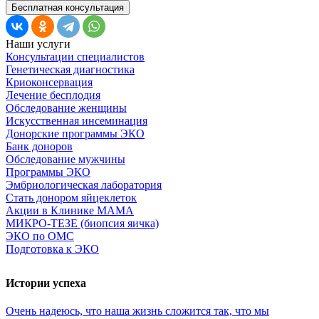
Бесплатная консультация
Наши услуги
Консультации специалистов
Генетическая диагностика
Криоконсервация
Лечение бесплодия
Обследование женщины
Искусственная инсеминация
Донорские программы ЭКО
Банк доноров
Обследование мужчины
Программы ЭКО
Эмбриологическая лаборатория
Стать донором яйцеклеток
Акции в Клинике МАМА
МИКРО-ТЕЗЕ (биопсия яичка)
ЭКО по ОМС
Подготовка к ЭКО
Истории успеха
Очень
надеюсь,
что
наша
жизнь
сложится
так,
что
мы