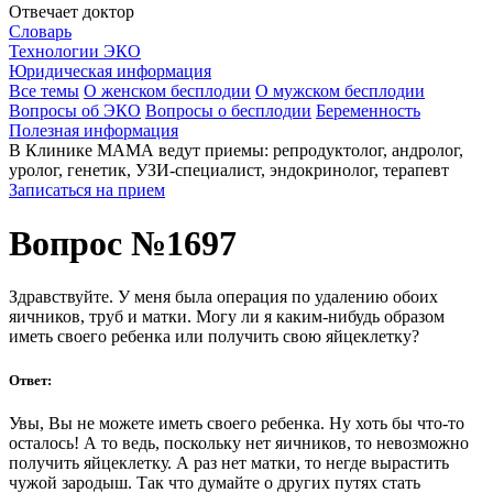
Отвечает доктор
Словарь
Технологии ЭКО
Юридическая информация
Все темы
О женском бесплодии
О мужском бесплодии
Вопросы об ЭКО
Вопросы о бесплодии
Беременность
Полезная информация
В Клинике МАМА ведут приемы: репродуктолог, андролог,
уролог, генетик, УЗИ-специалист, эндокринолог, терапевт
Записаться на прием
Вопрос №1697
Здравствуйте. У меня была операция по удалению обоих
яичников, труб и матки. Могу ли я каким-нибудь образом
иметь своего ребенка или получить свою яйцеклетку?
Ответ:
Увы, Вы не можете иметь своего ребенка. Ну хоть бы что-то
осталось! А то ведь, поскольку нет яичников, то невозможно
получить яйцеклетку. А раз нет матки, то негде вырастить
чужой зародыш. Так что думайте о других путях стать