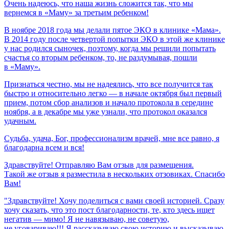
Очень
надеюсь,
что
наша
жизнь
сложится
так,
что
мы
вернемся
в
«Маму»
за
третьим
ребенком!
В ноябре 2018 года мы делали пятое ЭКО в клинике «Мама».
В 2014 году после четвертой попытки ЭКО в этой же клинике
у нас родился сыночек, поэтому, когда мы решили попытать
счастья со вторым ребенком, то, не раздумывая, пошли
в «Маму».
Признаться честно, мы не надеялись, что все получится так
быстро и относительно легко — в начале октября был первый
прием, потом сбор анализов и начало протокола в середине
ноября, а в декабре мы уже узнали, что протокол оказался
удачным.
Судьба,
удача,
Бог,
профессионализм
врачей,
мне
все
равно,
я
благодарна
всем
и
вся!
Здравствуйте! Отправляю Вам отзыв для размещения.
Такой же отзыв я разместила в нескольких отзовиках. Спасибо
Вам!
"Здравствуйте! Хочу поделиться с вами своей историей. Сразу
хочу сказать, что это пост благодарности, те, кто здесь ищет
негатив — мимо! Я не навязываю, не советую,
не уговариваю!!! Я рассказываю свою историю и высказываю