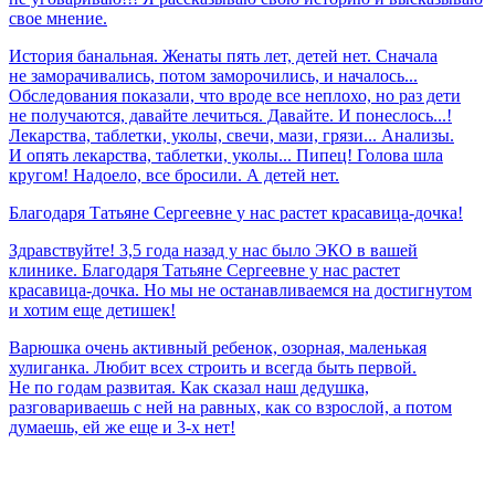
свое мнение.
История банальная. Женаты пять лет, детей нет. Сначала
не заморачивались, потом заморочились, и началось...
Обследования показали, что вроде все неплохо, но раз дети
не получаются, давайте лечиться. Давайте. И понеслось...!
Лекарства, таблетки, уколы, свечи, мази, грязи... Анализы.
И опять лекарства, таблетки, уколы... Пипец! Голова шла
кругом! Надоело, все бросили. А детей нет.
Благодаря
Татьяне
Сергеевне
у
нас
растет
красавица-дочка!
Здравствуйте! 3,5 года назад у нас было ЭКО в вашей
клинике. Благодаря Татьяне Сергеевне у нас растет
красавица-дочка. Но мы не останавливаемся на достигнутом
и хотим еще детишек!
Варюшка очень активный ребенок, озорная, маленькая
хулиганка. Любит всех строить и всегда быть первой.
Не по годам развитая. Как сказал наш дедушка,
разговариваешь с ней на равных, как со взрослой, а потом
думаешь, ей же еще и 3-х нет!