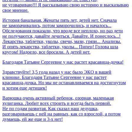
не уговариваю!!! Я рассказываю свою историю и высказываю
свое мнение.
История банальная. Женаты пять лет, детей нет. Сначала
не заморачивались, потом заморочились, и началось...
Обследования показали, что вроде все неплохо, но раз дети
не получаются, давайте лечиться. Давайте. И понеслось...!
Лекарства, таблетки, уколы, свечи, мази, грязи... Анализы.
И опять лекарства, таблетки, уколы... Пипец! Голова шла
кругом! Надоело, все бросили. А детей нет.
Благодаря
Татьяне
Сергеевне
у
нас
растет
красавица-дочка!
Здравствуйте! 3,5 года назад у нас было ЭКО в вашей
клинике. Благодаря Татьяне Сергеевне у нас растет
красавица-дочка. Но мы не останавливаемся на достигнутом
и хотим еще детишек!
Варюшка очень активный ребенок, озорная, маленькая
хулиганка. Любит всех строить и всегда быть первой.
Не по годам развитая. Как сказал наш дедушка,
разговариваешь с ней на равных, как со взрослой, а потом
думаешь, ей же еще и 3-х нет!