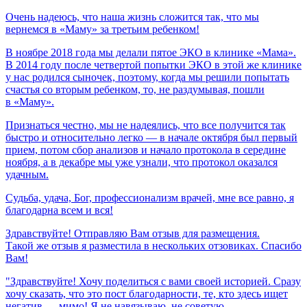
Очень
надеюсь,
что
наша
жизнь
сложится
так,
что
мы
вернемся
в
«Маму»
за
третьим
ребенком!
В ноябре 2018 года мы делали пятое ЭКО в клинике «Мама».
В 2014 году после четвертой попытки ЭКО в этой же клинике
у нас родился сыночек, поэтому, когда мы решили попытать
счастья со вторым ребенком, то, не раздумывая, пошли
в «Маму».
Признаться честно, мы не надеялись, что все получится так
быстро и относительно легко — в начале октября был первый
прием, потом сбор анализов и начало протокола в середине
ноября, а в декабре мы уже узнали, что протокол оказался
удачным.
Судьба,
удача,
Бог,
профессионализм
врачей,
мне
все
равно,
я
благодарна
всем
и
вся!
Здравствуйте! Отправляю Вам отзыв для размещения.
Такой же отзыв я разместила в нескольких отзовиках. Спасибо
Вам!
"Здравствуйте! Хочу поделиться с вами своей историей. Сразу
хочу сказать, что это пост благодарности, те, кто здесь ищет
негатив — мимо! Я не навязываю, не советую,