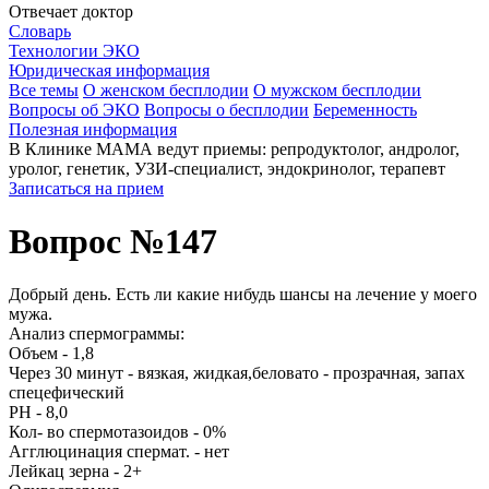
Отвечает доктор
Словарь
Технологии ЭКО
Юридическая информация
Все темы
О женском бесплодии
О мужском бесплодии
Вопросы об ЭКО
Вопросы о бесплодии
Беременность
Полезная информация
В Клинике МАМА ведут приемы: репродуктолог, андролог,
уролог, генетик, УЗИ-специалист, эндокринолог, терапевт
Записаться на прием
Вопрос №147
Добрый день. Есть ли какие нибудь шансы на лечение у моего
мужа.
Анализ спермограммы:
Объем - 1,8
Через 30 минут - вязкая, жидкая,беловато - прозрачная, запах
спецефический
РН - 8,0
Кол- во спермотазоидов - 0%
Агглюцинация спермат. - нет
Лейкац зерна - 2+