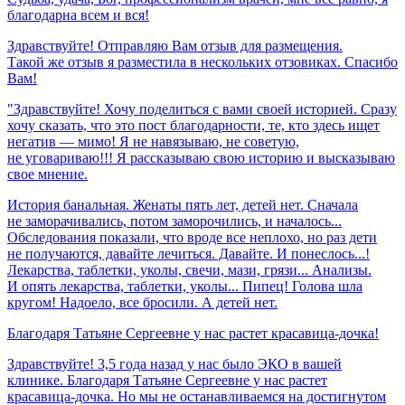
благодарна
всем
и
вся!
Здравствуйте! Отправляю Вам отзыв для размещения.
Такой же отзыв я разместила в нескольких отзовиках. Спасибо
Вам!
"Здравствуйте! Хочу поделиться с вами своей историей. Сразу
хочу сказать, что это пост благодарности, те, кто здесь ищет
негатив — мимо! Я не навязываю, не советую,
не уговариваю!!! Я рассказываю свою историю и высказываю
свое мнение.
История банальная. Женаты пять лет, детей нет. Сначала
не заморачивались, потом заморочились, и началось...
Обследования показали, что вроде все неплохо, но раз дети
не получаются, давайте лечиться. Давайте. И понеслось...!
Лекарства, таблетки, уколы, свечи, мази, грязи... Анализы.
И опять лекарства, таблетки, уколы... Пипец! Голова шла
кругом! Надоело, все бросили. А детей нет.
Благодаря
Татьяне
Сергеевне
у
нас
растет
красавица-дочка!
Здравствуйте! 3,5 года назад у нас было ЭКО в вашей
клинике. Благодаря Татьяне Сергеевне у нас растет
красавица-дочка. Но мы не останавливаемся на достигнутом