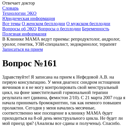
Отвечает доктор
Словарь
Технологии ЭКО
Юридическая информация
Все темы
О женском бесплодии
О мужском бесплодии
Вопросы об ЭКО
Вопросы о бесплодии
Беременность
Полезная информация
В Клинике МАМА ведут приемы: репродуктолог, андролог,
уролог, генетик, УЗИ-специалист, эндокринолог, терапевт
Записаться на прием
Вопрос №161
Здравствуйте! Я записана на прием к Нефедовой А.В. на
первую консультацию. У меня диагноз: синдром истощения
яичников и я не могу контролировать свой менструальный
цикл, на фоне заместительной гормональной терапии
результата нет (дивина, фемостон 2/10). С 21 марта 2007 года я
начала принимать бромокриптин, так как немного повышен
пролактин. Сегодня у меня начались месячные,
соответственно мое посещение в клинику МАМА будет
приходиться на 8-ой день менструального цикла. Не будет ли
мой приезд зря? (Анализы все сданы и получены). Спасибо.