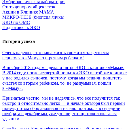
Эмбриологическая лаборатория
Стать донором яйцеклеток
Акции в Клинике МАМА
МИКРО-ТЕЗЕ (биопсия яичка)
ЭКО по ОМС
Подготовка к ЭКО
Истории успеха
Очень
надеюсь,
что
наша
жизнь
сложится
так,
что
мы
вернемся
в
«Маму»
за
третьим
ребенком!
В ноябре 2018 года мы делали пятое ЭКО в клинике «Мама».
В 2014 году после четвертой попытки ЭКО в этой же клинике
у нас родился сыночек, поэтому, когда мы решили попытать
счастья со вторым ребенком, то, не раздумывая, пошли
в «Маму».
Признаться честно, мы не надеялись, что все получится так
быстро и относительно легко — в начале октября был первый
прием, потом сбор анализов и начало протокола в середине
ноября, а в декабре мы уже узнали, что протокол оказался
удачным.
Судьба,
удача,
Бог,
профессионализм
врачей,
мне
все
равно,
я