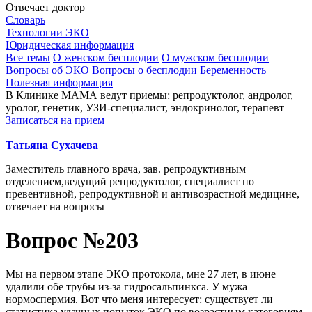
Отвечает доктор
Словарь
Технологии ЭКО
Юридическая информация
Все темы
О женском бесплодии
О мужском бесплодии
Вопросы об ЭКО
Вопросы о бесплодии
Беременность
Полезная информация
В Клинике МАМА ведут приемы: репродуктолог, андролог,
уролог, генетик, УЗИ-специалист, эндокринолог, терапевт
Записаться на прием
Татьяна Сухачева
Заместитель главного врача, зав. репродуктивным
отделением,ведущий репродуктолог, специалист по
превентивной, репродуктивной и антивозрастной медицине,
отвечает на вопросы
Вопрос №203
Мы на первом этапе ЭКО протокола, мне 27 лет, в июне
удалили обе трубы из-за гидросальпинкса. У мужа
нормоспермия. Вот что меня интересует: существует ли
статистика удачных попыток ЭКО по возрастным категориям