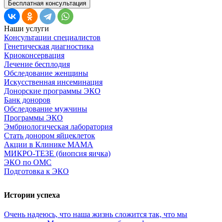
Бесплатная консультация
Наши услуги
Консультации специалистов
Генетическая диагностика
Криоконсервация
Лечение бесплодия
Обследование женщины
Искусственная инсеминация
Донорские программы ЭКО
Банк доноров
Обследование мужчины
Программы ЭКО
Эмбриологическая лаборатория
Стать донором яйцеклеток
Акции в Клинике МАМА
МИКРО-ТЕЗЕ (биопсия яичка)
ЭКО по ОМС
Подготовка к ЭКО
Истории успеха
Очень
надеюсь,
что
наша
жизнь
сложится
так,
что
мы