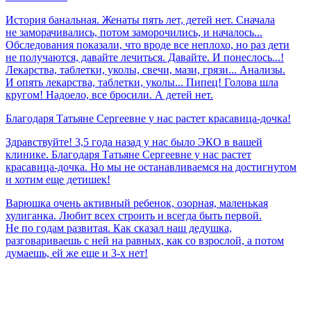
История банальная. Женаты пять лет, детей нет. Сначала
не заморачивались, потом заморочились, и началось...
Обследования показали, что вроде все неплохо, но раз дети
не получаются, давайте лечиться. Давайте. И понеслось...!
Лекарства, таблетки, уколы, свечи, мази, грязи... Анализы.
И опять лекарства, таблетки, уколы... Пипец! Голова шла
кругом! Надоело, все бросили. А детей нет.
Благодаря
Татьяне
Сергеевне
у
нас
растет
красавица-дочка!
Здравствуйте! 3,5 года назад у нас было ЭКО в вашей
клинике. Благодаря Татьяне Сергеевне у нас растет
красавица-дочка. Но мы не останавливаемся на достигнутом
и хотим еще детишек!
Варюшка очень активный ребенок, озорная, маленькая
хулиганка. Любит всех строить и всегда быть первой.
Не по годам развитая. Как сказал наш дедушка,
разговариваешь с ней на равных, как со взрослой, а потом
думаешь, ей же еще и 3-х нет!