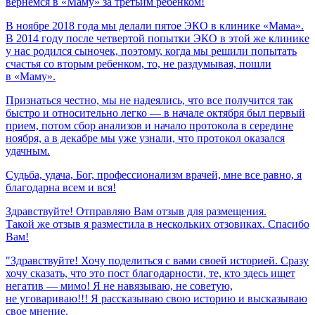
вернемся
в
«Маму»
за
третьим
ребенком!
В ноябре 2018 года мы делали пятое ЭКО в клинике «Мама».
В 2014 году после четвертой попытки ЭКО в этой же клинике
у нас родился сыночек, поэтому, когда мы решили попытать
счастья со вторым ребенком, то, не раздумывая, пошли
в «Маму».
Признаться честно, мы не надеялись, что все получится так
быстро и относительно легко — в начале октября был первый
прием, потом сбор анализов и начало протокола в середине
ноября, а в декабре мы уже узнали, что протокол оказался
удачным.
Судьба,
удача,
Бог,
профессионализм
врачей,
мне
все
равно,
я
благодарна
всем
и
вся!
Здравствуйте! Отправляю Вам отзыв для размещения.
Такой же отзыв я разместила в нескольких отзовиках. Спасибо
Вам!
"Здравствуйте! Хочу поделиться с вами своей историей. Сразу
хочу сказать, что это пост благодарности, те, кто здесь ищет
негатив — мимо! Я не навязываю, не советую,
не уговариваю!!! Я рассказываю свою историю и высказываю
свое мнение.