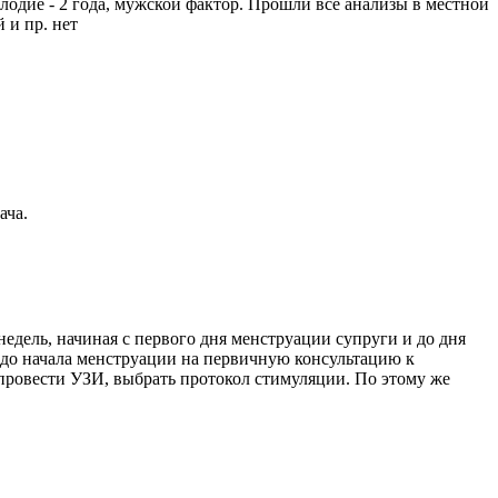
плодие - 2 года, мужской фактор. Прошли все анализы в местной
 и пр. нет
ача.
едель, начиная с первого дня менструации супруги и до дня
й до начала менструации на первичную консультацию к
, провести УЗИ, выбрать протокол стимуляции. По этому же