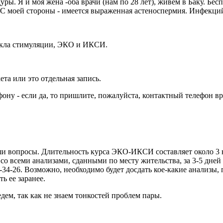
ры. Я и моя жена -оба врачи (нам по 28 лет), живем в Баку. Бес
 С моей стороны - имеется выраженная астеноспермия. Инфекций
цикла стимуляции, ЭКО и ИКСИ.
ета или это отдельная запись.
ну - если да, то пришлите, пожалуйста, контактный телефон вр
ши вопросы. Длительность курса ЭКО-ИКСИ составляет около 3 н
со всеми анализами, сданными по месту жительства, за 3-5 дне
1-34-26. Возможно, необходимо будет досдать кое-какие анализы
ь ее заранее.
дем, так как не знаем тонкостей проблем пары.