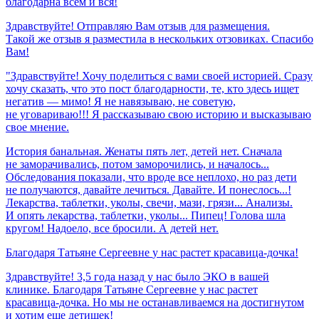
благодарна
всем
и
вся!
Здравствуйте! Отправляю Вам отзыв для размещения.
Такой же отзыв я разместила в нескольких отзовиках. Спасибо
Вам!
"Здравствуйте! Хочу поделиться с вами своей историей. Сразу
хочу сказать, что это пост благодарности, те, кто здесь ищет
негатив — мимо! Я не навязываю, не советую,
не уговариваю!!! Я рассказываю свою историю и высказываю
свое мнение.
История банальная. Женаты пять лет, детей нет. Сначала
не заморачивались, потом заморочились, и началось...
Обследования показали, что вроде все неплохо, но раз дети
не получаются, давайте лечиться. Давайте. И понеслось...!
Лекарства, таблетки, уколы, свечи, мази, грязи... Анализы.
И опять лекарства, таблетки, уколы... Пипец! Голова шла
кругом! Надоело, все бросили. А детей нет.
Благодаря
Татьяне
Сергеевне
у
нас
растет
красавица-дочка!
Здравствуйте! 3,5 года назад у нас было ЭКО в вашей
клинике. Благодаря Татьяне Сергеевне у нас растет
красавица-дочка. Но мы не останавливаемся на достигнутом
и хотим еще детишек!