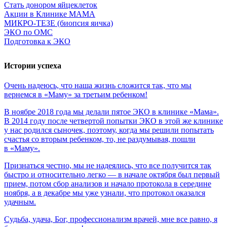
Стать донором яйцеклеток
Акции в Клинике МАМА
МИКРО-ТЕЗЕ (биопсия яичка)
ЭКО по ОМС
Подготовка к ЭКО
Истории успеха
Очень
надеюсь,
что
наша
жизнь
сложится
так,
что
мы
вернемся
в
«Маму»
за
третьим
ребенком!
В ноябре 2018 года мы делали пятое ЭКО в клинике «Мама».
В 2014 году после четвертой попытки ЭКО в этой же клинике
у нас родился сыночек, поэтому, когда мы решили попытать
счастья со вторым ребенком, то, не раздумывая, пошли
в «Маму».
Признаться честно, мы не надеялись, что все получится так
быстро и относительно легко — в начале октября был первый
прием, потом сбор анализов и начало протокола в середине
ноября, а в декабре мы уже узнали, что протокол оказался
удачным.
Судьба,
удача,
Бог,
профессионализм
врачей,
мне
все
равно,
я