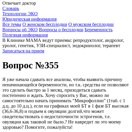
Отвечает доктор
Словарь
Технологии ЭКО
Юридическая информация
Все темы
О женском бесплодии
О мужском бесплодии
Вопросы об ЭКО
Вопросы о бесплодии
Беременность
Полезная информация
В Клинике МАМА ведут приемы: репродуктолог, андролог,
уролог, генетик, УЗИ-специалист, эндокринолог, терапевт
Записаться на прием
Вопрос №355
Я уже начала сдавать все анализы, чтобы выявить причину
неначинающейся беременности, но т.к. средства не позволяют
это сделать быстро за 1 месяц, приходиться сдавать
постепенно и ждать. Хочу спросить у Вас, можно ли
самостоятельно начать принимать "Микрофоллин" (1таб. с 1
д.ц. до 10 д.ц.), если на графиках моей БТ в 1 фазе БТ высокая
(36,6-36,8) и подъем к овуляции долгий,что может
свидетельствовать о недостаточности эстрогенов, т.е.
овуляции как таковой не было.? Не навредит ли это моему
здоровью? Помогите, пожалуйста!