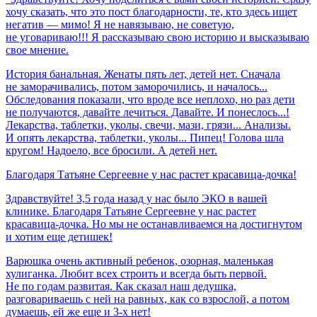
хочу сказать, что это пост благодарности, те, кто здесь ищет
негатив — мимо! Я не навязываю, не советую,
не уговариваю!!! Я рассказываю свою историю и высказываю
свое мнение.
История банальная. Женаты пять лет, детей нет. Сначала
не заморачивались, потом заморочились, и началось...
Обследования показали, что вроде все неплохо, но раз дети
не получаются, давайте лечиться. Давайте. И понеслось...!
Лекарства, таблетки, уколы, свечи, мази, грязи... Анализы.
И опять лекарства, таблетки, уколы... Пипец! Голова шла
кругом! Надоело, все бросили. А детей нет.
Благодаря
Татьяне
Сергеевне
у
нас
растет
красавица-дочка!
Здравствуйте! 3,5 года назад у нас было ЭКО в вашей
клинике. Благодаря Татьяне Сергеевне у нас растет
красавица-дочка. Но мы не останавливаемся на достигнутом
и хотим еще детишек!
Варюшка очень активный ребенок, озорная, маленькая
хулиганка. Любит всех строить и всегда быть первой.
Не по годам развитая. Как сказал наш дедушка,
разговариваешь с ней на равных, как со взрослой, а потом
думаешь, ей же еще и 3-х нет!