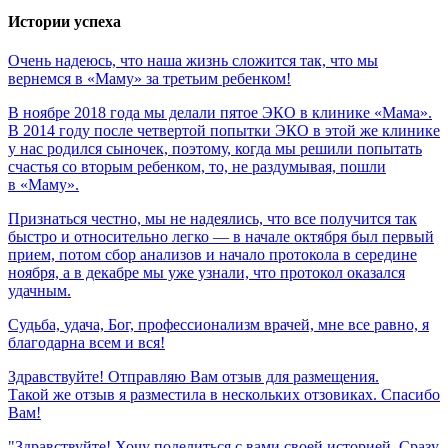
Истории успеха
Очень
надеюсь,
что
наша
жизнь
сложится
так,
что
мы
вернемся
в
«Маму»
за
третьим
ребенком!
В ноябре 2018 года мы делали пятое ЭКО в клинике «Мама».
В 2014 году после четвертой попытки ЭКО в этой же клинике
у нас родился сыночек, поэтому, когда мы решили попытать
счастья со вторым ребенком, то, не раздумывая, пошли
в «Маму».
Признаться честно, мы не надеялись, что все получится так
быстро и относительно легко — в начале октября был первый
прием, потом сбор анализов и начало протокола в середине
ноября, а в декабре мы уже узнали, что протокол оказался
удачным.
Судьба,
удача,
Бог,
профессионализм
врачей,
мне
все
равно,
я
благодарна
всем
и
вся!
Здравствуйте! Отправляю Вам отзыв для размещения.
Такой же отзыв я разместила в нескольких отзовиках. Спасибо
Вам!
"Здравствуйте! Хочу поделиться с вами своей историей. Сразу