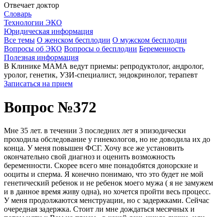
Отвечает доктор
Словарь
Технологии ЭКО
Юридическая информация
Все темы
О женском бесплодии
О мужском бесплодии
Вопросы об ЭКО
Вопросы о бесплодии
Беременность
Полезная информация
В Клинике МАМА ведут приемы: репродуктолог, андролог,
уролог, генетик, УЗИ-специалист, эндокринолог, терапевт
Записаться на прием
Вопрос №372
Мне 35 лет. в течении 3 последних лет я эпизодически
проходила обследование у гинекологов, но не доводила их до
конца. У меня повышен ФСГ. Хочу все же установить
окончательно свой диагноз и оценить возможность
беременности. Скорее всего мне понадобятся донорские и
ооциты и сперма. Я конечно понимаю, что это будет не мой
генетический ребенок и не ребенок моего мужа ( я не замужем
и в данное время живу одна), но хочется пройти весь процесс.
У меня продолжаются менструации, но с задержками. Сейчас
очередная задержка. Стоит ли мне дождаться месячных и