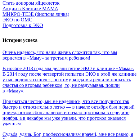
Стать донором яйцеклеток
Акции в Клинике МАМА
МИКРО-ТЕЗЕ (биопсия яичка)
ЭКО по ОМС
Подготовка к ЭКО
Истории успеха
Очень
надеюсь,
что
наша
жизнь
сложится
так,
что
мы
вернемся
в
«Маму»
за
третьим
ребенком!
В ноябре 2018 года мы делали пятое ЭКО в клинике «Мама».
В 2014 году после четвертой попытки ЭКО в этой же клинике
у нас родился сыночек, поэтому, когда мы решили попытать
счастья со вторым ребенком, то, не раздумывая, пошли
в «Маму».
Признаться честно, мы не надеялись, что все получится так
быстро и относительно легко — в начале октября был первый
прием, потом сбор анализов и начало протокола в середине
ноября, а в декабре мы уже узнали, что протокол оказался
удачным.
Судьба,
удача,
Бог,
профессионализм
врачей,
мне
все
равно,
я