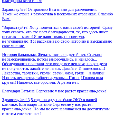
благодарна
всем
и
вся!
Здравствуйте! Отправляю Вам отзыв для размещения.
Такой же отзыв я разместила в нескольких отзовиках. Спасибо
Вам!
"Здравствуйте! Хочу поделиться с вами своей историей. Сразу
хочу сказать, что это пост благодарности, те, кто здесь ищет
негатив — мимо! Я не навязываю, не советую,
не уговариваю!!! Я рассказываю свою историю и высказываю
свое мнение.
История банальная. Женаты пять лет, детей нет. Сначала
не заморачивались, потом заморочились, и началось...
Обследования показали, что вроде все неплохо, но раз дети
не получаются, давайте лечиться. Давайте. И понеслось...!
Лекарства, таблетки, уколы, свечи, мази, грязи... Анализы.
И опять лекарства, таблетки, уколы... Пипец! Голова шла
кругом! Надоело, все бросили. А детей нет.
Благодаря
Татьяне
Сергеевне
у
нас
растет
красавица-дочка!
Здравствуйте! 3,5 года назад у нас было ЭКО в вашей
клинике. Благодаря Татьяне Сергеевне у нас растет
красавица-дочка. Но мы не останавливаемся на достигнутом
и хотим еще детишек!