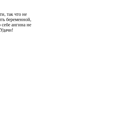
и, так что не
ыть беременной,
 себе ангина не
Удачи!