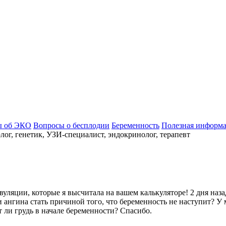
ы об ЭКО
Вопросы о бесплодии
Беременность
Полезная информ
ог, генетик, УЗИ-специалист, эндокринолог, терапевт
уляции, которые я высчитала на вашем калькуляторе! 2 дня наза
 ангина стать причиной того, что беременность не наступит? У 
т ли грудь в начале беременности? Спасибо.