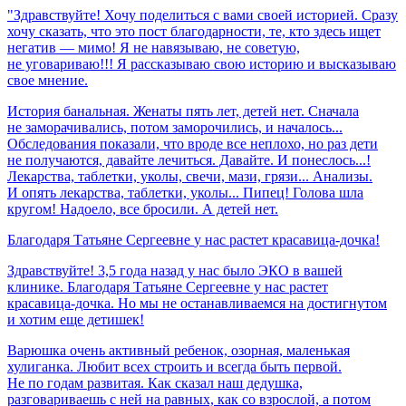
"Здравствуйте! Хочу поделиться с вами своей историей. Сразу
хочу сказать, что это пост благодарности, те, кто здесь ищет
негатив — мимо! Я не навязываю, не советую,
не уговариваю!!! Я рассказываю свою историю и высказываю
свое мнение.
История банальная. Женаты пять лет, детей нет. Сначала
не заморачивались, потом заморочились, и началось...
Обследования показали, что вроде все неплохо, но раз дети
не получаются, давайте лечиться. Давайте. И понеслось...!
Лекарства, таблетки, уколы, свечи, мази, грязи... Анализы.
И опять лекарства, таблетки, уколы... Пипец! Голова шла
кругом! Надоело, все бросили. А детей нет.
Благодаря
Татьяне
Сергеевне
у
нас
растет
красавица-дочка!
Здравствуйте! 3,5 года назад у нас было ЭКО в вашей
клинике. Благодаря Татьяне Сергеевне у нас растет
красавица-дочка. Но мы не останавливаемся на достигнутом
и хотим еще детишек!
Варюшка очень активный ребенок, озорная, маленькая
хулиганка. Любит всех строить и всегда быть первой.
Не по годам развитая. Как сказал наш дедушка,
разговариваешь с ней на равных, как со взрослой, а потом