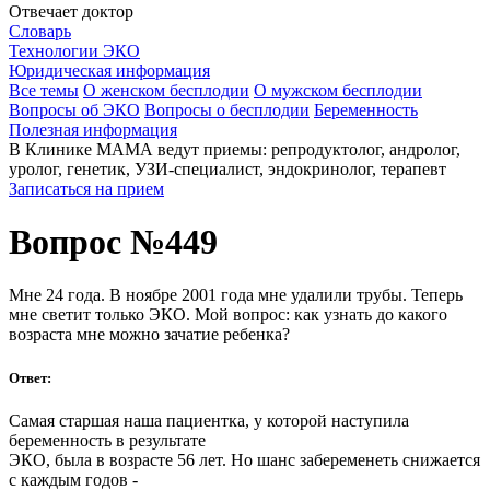
Отвечает доктор
Словарь
Технологии ЭКО
Юридическая информация
Все темы
О женском бесплодии
О мужском бесплодии
Вопросы об ЭКО
Вопросы о бесплодии
Беременность
Полезная информация
В Клинике МАМА ведут приемы: репродуктолог, андролог,
уролог, генетик, УЗИ-специалист, эндокринолог, терапевт
Записаться на прием
Вопрос №449
Мне 24 года. В ноябре 2001 года мне удалили трубы. Теперь
мне светит только ЭКО. Мой вопрос: как узнать до какого
возраста мне можно зачатие ребенка?
Ответ:
Самая старшая наша пациентка, у которой наступила
беременность в результате
ЭКО, была в возрасте 56 лет. Но шанс забеременеть снижается
с каждым годов -