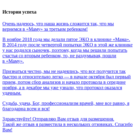
Истории успеха
Очень
надеюсь,
что
наша
жизнь
сложится
так,
что
мы
вернемся
в
«Маму»
за
третьим
ребенком!
В ноябре 2018 года мы делали пятое ЭКО в клинике «Мама».
В 2014 году после четвертой попытки ЭКО в этой же клинике
у нас родился сыночек, поэтому, когда мы решили попытать
счастья со вторым ребенком, то, не раздумывая, пошли
в «Маму».
Признаться честно, мы не надеялись, что все получится так
быстро и относительно легко — в начале октября был первый
прием, потом сбор анализов и начало протокола в середине
ноября, а в декабре мы уже узнали, что протокол оказался
удачным.
Судьба,
удача,
Бог,
профессионализм
врачей,
мне
все
равно,
я
благодарна
всем
и
вся!
Здравствуйте! Отправляю Вам отзыв для размещения.
Такой же отзыв я разместила в нескольких отзовиках. Спасибо
Вам!