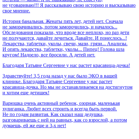
не уговариваю!!! Я рассказываю свою историю и высказываю
свое мнение.
История банальная. Женаты пять лет, детей нет. Сначала
не заморачивались, потом заморочились, и началось...
Обследования показали, что вроде все неплохо, но раз дети
не получаются, давайте лечиться. Давайте. И понеслось...!
Лекарства, таблетки, уколы, свечи, мази, грязи... Анализы.
И опять лекарства, таблетки, уколы... Пипец! Голова шла
кругом! Надоело, все бросили. А детей нет.
Благодаря
Татьяне
Сергеевне
у
нас
растет
красавица-дочка!
Здравствуйте! 3,5 года назад у нас было ЭКО в вашей
клинике. Благодаря Татьяне Сергеевне у нас растет
красавица-дочка. Но мы не останавливаемся на достигнутом
и хотим еще детишек!
Варюшка очень активный ребенок, озорная, маленькая
хулиганка. Любит всех строить и всегда быть первой.
Не по годам развитая. Как сказал наш дедушка,
разговариваешь с ней на равных, как со взрослой, а потом
думаешь, ей же еще и 3-х нет!