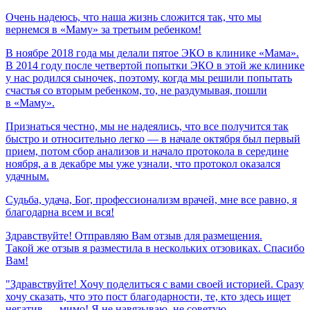
Очень
надеюсь,
что
наша
жизнь
сложится
так,
что
мы
вернемся
в
«Маму»
за
третьим
ребенком!
В ноябре 2018 года мы делали пятое ЭКО в клинике «Мама».
В 2014 году после четвертой попытки ЭКО в этой же клинике
у нас родился сыночек, поэтому, когда мы решили попытать
счастья со вторым ребенком, то, не раздумывая, пошли
в «Маму».
Признаться честно, мы не надеялись, что все получится так
быстро и относительно легко — в начале октября был первый
прием, потом сбор анализов и начало протокола в середине
ноября, а в декабре мы уже узнали, что протокол оказался
удачным.
Судьба,
удача,
Бог,
профессионализм
врачей,
мне
все
равно,
я
благодарна
всем
и
вся!
Здравствуйте! Отправляю Вам отзыв для размещения.
Такой же отзыв я разместила в нескольких отзовиках. Спасибо
Вам!
"Здравствуйте! Хочу поделиться с вами своей историей. Сразу
хочу сказать, что это пост благодарности, те, кто здесь ищет
негатив — мимо! Я не навязываю, не советую,