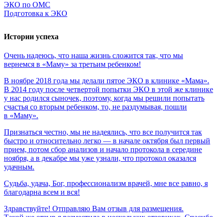
ЭКО по ОМС
Подготовка к ЭКО
Истории успеха
Очень
надеюсь,
что
наша
жизнь
сложится
так,
что
мы
вернемся
в
«Маму»
за
третьим
ребенком!
В ноябре 2018 года мы делали пятое ЭКО в клинике «Мама».
В 2014 году после четвертой попытки ЭКО в этой же клинике
у нас родился сыночек, поэтому, когда мы решили попытать
счастья со вторым ребенком, то, не раздумывая, пошли
в «Маму».
Признаться честно, мы не надеялись, что все получится так
быстро и относительно легко — в начале октября был первый
прием, потом сбор анализов и начало протокола в середине
ноября, а в декабре мы уже узнали, что протокол оказался
удачным.
Судьба,
удача,
Бог,
профессионализм
врачей,
мне
все
равно,
я
благодарна
всем
и
вся!
Здравствуйте! Отправляю Вам отзыв для размещения.