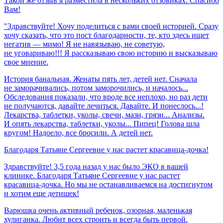
Такой же отзыв я разместила в нескольких отзовиках. Спасибо
Вам!
"Здравствуйте! Хочу поделиться с вами своей историей. Сразу
хочу сказать, что это пост благодарности, те, кто здесь ищет
негатив — мимо! Я не навязываю, не советую,
не уговариваю!!! Я рассказываю свою историю и высказываю
свое мнение.
История банальная. Женаты пять лет, детей нет. Сначала
не заморачивались, потом заморочились, и началось...
Обследования показали, что вроде все неплохо, но раз дети
не получаются, давайте лечиться. Давайте. И понеслось...!
Лекарства, таблетки, уколы, свечи, мази, грязи... Анализы.
И опять лекарства, таблетки, уколы... Пипец! Голова шла
кругом! Надоело, все бросили. А детей нет.
Благодаря
Татьяне
Сергеевне
у
нас
растет
красавица-дочка!
Здравствуйте! 3,5 года назад у нас было ЭКО в вашей
клинике. Благодаря Татьяне Сергеевне у нас растет
красавица-дочка. Но мы не останавливаемся на достигнутом
и хотим еще детишек!
Варюшка очень активный ребенок, озорная, маленькая
хулиганка. Любит всех строить и всегда быть первой.