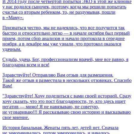
В 2014 году после четвертой попытки ЭКО в этой же клинике
у нас родился сыночек, поэтому, когда мы решили попытать
счастья со вторым ребенком, то, не раздумывая, пошли
в «Маму».
Признаться честно, мы не надеялись, что все получится так
быстро и относительно легко — в начале октября был первый
прием, потом сбор анализов и начало протокола в середине
ноября, а в декабре мы уже узнали, что протокол оказался
удачным.
Судьба,
удача,
Бог,
профессионализм
врачей,
мне
все
равно,
я
благодарна
всем
и
вся!
Здравствуйте! Отправляю Вам отзыв для размещения.
Такой же отзыв я разместила в нескольких отзовиках. Спасибо
Вам!
"Здравствуйте! Хочу поделиться с вами своей историей. Сразу
хочу сказать, что это пост благодарности, те, кто здесь ищет
негатив — мимо! Я не навязываю, не советую,
не уговариваю!!! Я рассказываю свою историю и высказываю
свое мнение.
История банальная. Женаты пять лет, детей нет. Сначала
не заморачивались, потом заморочились, и началось...