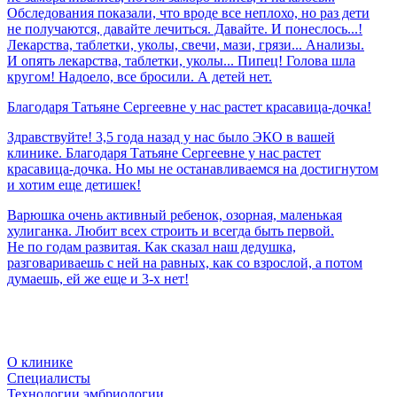
Обследования показали, что вроде все неплохо, но раз дети
не получаются, давайте лечиться. Давайте. И понеслось...!
Лекарства, таблетки, уколы, свечи, мази, грязи... Анализы.
И опять лекарства, таблетки, уколы... Пипец! Голова шла
кругом! Надоело, все бросили. А детей нет.
Благодаря
Татьяне
Сергеевне
у
нас
растет
красавица-дочка!
Здравствуйте! 3,5 года назад у нас было ЭКО в вашей
клинике. Благодаря Татьяне Сергеевне у нас растет
красавица-дочка. Но мы не останавливаемся на достигнутом
и хотим еще детишек!
Варюшка очень активный ребенок, озорная, маленькая
хулиганка. Любит всех строить и всегда быть первой.
Не по годам развитая. Как сказал наш дедушка,
разговариваешь с ней на равных, как со взрослой, а потом
думаешь, ей же еще и 3-х нет!
О клинике
Специалисты
Технологии эмбриологии