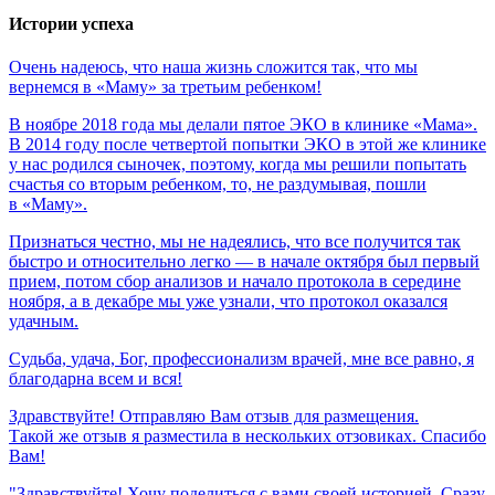
Истории успеха
Очень
надеюсь,
что
наша
жизнь
сложится
так,
что
мы
вернемся
в
«Маму»
за
третьим
ребенком!
В ноябре 2018 года мы делали пятое ЭКО в клинике «Мама».
В 2014 году после четвертой попытки ЭКО в этой же клинике
у нас родился сыночек, поэтому, когда мы решили попытать
счастья со вторым ребенком, то, не раздумывая, пошли
в «Маму».
Признаться честно, мы не надеялись, что все получится так
быстро и относительно легко — в начале октября был первый
прием, потом сбор анализов и начало протокола в середине
ноября, а в декабре мы уже узнали, что протокол оказался
удачным.
Судьба,
удача,
Бог,
профессионализм
врачей,
мне
все
равно,
я
благодарна
всем
и
вся!
Здравствуйте! Отправляю Вам отзыв для размещения.
Такой же отзыв я разместила в нескольких отзовиках. Спасибо
Вам!
"Здравствуйте! Хочу поделиться с вами своей историей. Сразу