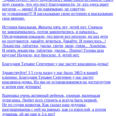
хочу сказать, что это пост благодарности, те, кто здесь ищет
негатив — мимо! Я не навязываю, не советую,
не уговариваю!!! Я рассказываю свою историю и высказываю
свое мнение.
История банальная. Женаты пять лет, детей нет. Сначала
не заморачивались, потом заморочились, и началось...
Обследования показали, что вроде все неплохо, но раз дети
не получаются, давайте лечиться. Давайте. И понеслось...!
Лекарства, таблетки, уколы, свечи, мази, грязи... Анализы.
И опять лекарства, таблетки, уколы... Пипец! Голова шла
кругом! Надоело, все бросили. А детей нет.
Благодаря
Татьяне
Сергеевне
у
нас
растет
красавица-дочка!
Здравствуйте! 3,5 года назад у нас было ЭКО в вашей
клинике. Благодаря Татьяне Сергеевне у нас растет
красавица-дочка. Но мы не останавливаемся на достигнутом
и хотим еще детишек!
Варюшка очень активный ребенок, озорная, маленькая
хулиганка. Любит всех строить и всегда быть первой.
Не по годам развитая. Как сказал наш дедушка,
разговариваешь с ней на равных, как со взрослой, а потом
думаешь, ей же еще и 3-х нет!