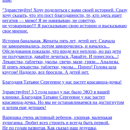
Вам!
"Здравствуйте! Хочу поделиться с вами своей историей. Сразу
хочу сказать, что это пост благодарности, те, кто здесь ищет
негатив — мимо! Я не навязываю, не советую,
не уговариваю!!! Я рассказываю свою историю и высказываю
свое мнение.
История банальная. Женаты пять лет, детей нет. Сначала
не заморачивались, потом заморочились, и началось...
Обследования показали, что вроде все неплохо, но раз дети
не получаются, давайте лечиться. Давайте. И понеслось...!
Лекарства, таблетки, уколы, свечи, мази, грязи... Анализы.
И опять лекарства, таблетки, уколы... Пипец! Голова шла
кругом! Надоело, все бросили. А детей нет.
Благодаря
Татьяне
Сергеевне
у
нас
растет
красавица-дочка!
Здравствуйте! 3,5 года назад у нас было ЭКО в вашей
клинике. Благодаря Татьяне Сергеевне у нас растет
красавица-дочка. Но мы не останавливаемся на достигнутом
и хотим еще детишек!
Варюшка очень активный ребенок, озорная, маленькая
хулиганка. Любит всех строить и всегда быть первой.
Не по годам развитая. Как сказал наш дедушка,