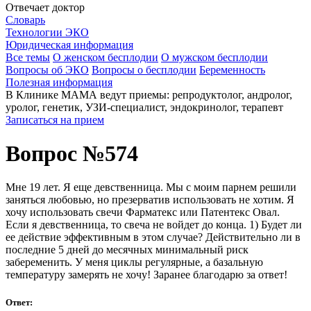
Отвечает доктор
Словарь
Технологии ЭКО
Юридическая информация
Все темы
О женском бесплодии
О мужском бесплодии
Вопросы об ЭКО
Вопросы о бесплодии
Беременность
Полезная информация
В Клинике МАМА ведут приемы: репродуктолог, андролог,
уролог, генетик, УЗИ-специалист, эндокринолог, терапевт
Записаться на прием
Вопрос №574
Мне 19 лет. Я еще девственница. Мы с моим парнем решили
заняться любовью, но презерватив использовать не хотим. Я
хочу использовать свечи Фарматекс или Патентекс Овал.
Если я девственница, то свеча не войдет до конца. 1) Будет ли
ее действие эффективным в этом случае? Действительно ли в
последние 5 дней до месячных минимальный риск
забеременить. У меня циклы регулярные, а базальную
температуру замерять не хочу! Заранее благодарю за ответ!
Ответ: