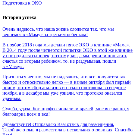
Подготовка к ЭКО
Истории успеха
Очень
надеюсь,
что
наша
жизнь
сложится
так,
что
мы
вернемся
в
«Маму»
за
третьим
ребенком!
В ноябре 2018 года мы делали пятое ЭКО в клинике «Мама».
В 2014 году после четвертой попытки ЭКО в этой же клинике
у нас родился сыночек, поэтому, когда мы решили попытать
счастья со вторым ребенком, то, не раздумывая, пошли
в «Маму».
Признаться честно, мы не надеялись, что все получится так
быстро и относительно легко — в начале октября был первый
прием, потом сбор анализов и начало протокола в середине
ноября, а в декабре мы уже узнали, что протокол оказался
удачным.
Судьба,
удача,
Бог,
профессионализм
врачей,
мне
все
равно,
я
благодарна
всем
и
вся!
Здравствуйте! Отправляю Вам отзыв для размещения.
Такой же отзыв я разместила в нескольких отзовиках. Спасибо