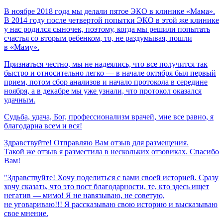
В ноябре 2018 года мы делали пятое ЭКО в клинике «Мама».
В 2014 году после четвертой попытки ЭКО в этой же клинике
у нас родился сыночек, поэтому, когда мы решили попытать
счастья со вторым ребенком, то, не раздумывая, пошли
в «Маму».
Признаться честно, мы не надеялись, что все получится так
быстро и относительно легко — в начале октября был первый
прием, потом сбор анализов и начало протокола в середине
ноября, а в декабре мы уже узнали, что протокол оказался
удачным.
Судьба,
удача,
Бог,
профессионализм
врачей,
мне
все
равно,
я
благодарна
всем
и
вся!
Здравствуйте! Отправляю Вам отзыв для размещения.
Такой же отзыв я разместила в нескольких отзовиках. Спасибо
Вам!
"Здравствуйте! Хочу поделиться с вами своей историей. Сразу
хочу сказать, что это пост благодарности, те, кто здесь ищет
негатив — мимо! Я не навязываю, не советую,
не уговариваю!!! Я рассказываю свою историю и высказываю
свое мнение.