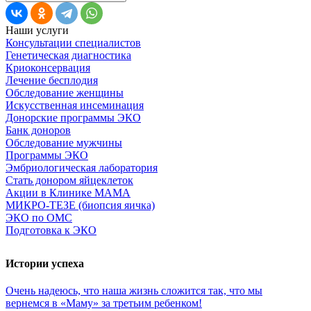
Наши услуги
Консультации специалистов
Генетическая диагностика
Криоконсервация
Лечение бесплодия
Обследование женщины
Искусственная инсеминация
Донорские программы ЭКО
Банк доноров
Обследование мужчины
Программы ЭКО
Эмбриологическая лаборатория
Стать донором яйцеклеток
Акции в Клинике МАМА
МИКРО-ТЕЗЕ (биопсия яичка)
ЭКО по ОМС
Подготовка к ЭКО
Истории успеха
Очень
надеюсь,
что
наша
жизнь
сложится
так,
что
мы
вернемся
в
«Маму»
за
третьим
ребенком!