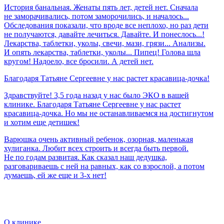
История банальная. Женаты пять лет, детей нет. Сначала
не заморачивались, потом заморочились, и началось...
Обследования показали, что вроде все неплохо, но раз дети
не получаются, давайте лечиться. Давайте. И понеслось...!
Лекарства, таблетки, уколы, свечи, мази, грязи... Анализы.
И опять лекарства, таблетки, уколы... Пипец! Голова шла
кругом! Надоело, все бросили. А детей нет.
Благодаря
Татьяне
Сергеевне
у
нас
растет
красавица-дочка!
Здравствуйте! 3,5 года назад у нас было ЭКО в вашей
клинике. Благодаря Татьяне Сергеевне у нас растет
красавица-дочка. Но мы не останавливаемся на достигнутом
и хотим еще детишек!
Варюшка очень активный ребенок, озорная, маленькая
хулиганка. Любит всех строить и всегда быть первой.
Не по годам развитая. Как сказал наш дедушка,
разговариваешь с ней на равных, как со взрослой, а потом
думаешь, ей же еще и 3-х нет!
О клинике