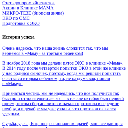
Стать донором яйцеклеток
Акции в Клинике МАМА
МИКРО-ТЕЗЕ (биопсия яичка)
ЭКО по ОМС
Подготовка к ЭКО
Истории успеха
Очень
надеюсь,
что
наша
жизнь
сложится
так,
что
мы
вернемся
в
«Маму»
за
третьим
ребенком!
В ноябре 2018 года мы делали пятое ЭКО в клинике «Мама».
В 2014 году после четвертой попытки ЭКО в этой же клинике
у нас родился сыночек, поэтому, когда мы решили попытать
счастья со вторым ребенком, то, не раздумывая, пошли
в «Маму».
Признаться честно, мы не надеялись, что все получится так
быстро и относительно легко — в начале октября был первый
прием, потом сбор анализов и начало протокола в середине
ноября, а в декабре мы уже узнали, что протокол оказался
удачным.
Судьба,
удача,
Бог,
профессионализм
врачей,
мне
все
равно,
я