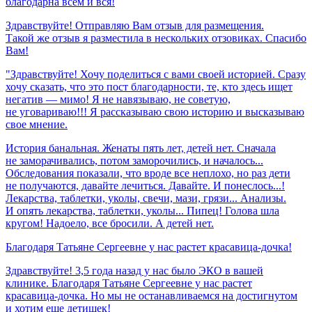
благодарна
всем
и
вся!
Здравствуйте! Отправляю Вам отзыв для размещения.
Такой же отзыв я разместила в нескольких отзовиках. Спасибо
Вам!
"Здравствуйте! Хочу поделиться с вами своей историей. Сразу
хочу сказать, что это пост благодарности, те, кто здесь ищет
негатив — мимо! Я не навязываю, не советую,
не уговариваю!!! Я рассказываю свою историю и высказываю
свое мнение.
История банальная. Женаты пять лет, детей нет. Сначала
не заморачивались, потом заморочились, и началось...
Обследования показали, что вроде все неплохо, но раз дети
не получаются, давайте лечиться. Давайте. И понеслось...!
Лекарства, таблетки, уколы, свечи, мази, грязи... Анализы.
И опять лекарства, таблетки, уколы... Пипец! Голова шла
кругом! Надоело, все бросили. А детей нет.
Благодаря
Татьяне
Сергеевне
у
нас
растет
красавица-дочка!
Здравствуйте! 3,5 года назад у нас было ЭКО в вашей
клинике. Благодаря Татьяне Сергеевне у нас растет
красавица-дочка. Но мы не останавливаемся на достигнутом
и хотим еще детишек!