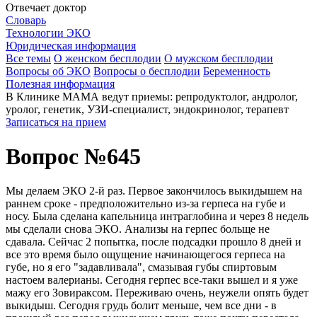
Отвечает доктор
Словарь
Технологии ЭКО
Юридическая информация
Все темы
О женском бесплодии
О мужском бесплодии
Вопросы об ЭКО
Вопросы о бесплодии
Беременность
Полезная информация
В Клинике МАМА ведут приемы: репродуктолог, андролог,
уролог, генетик, УЗИ-специалист, эндокринолог, терапевт
Записаться на прием
Вопрос №645
Мы делаем ЭКО 2-й раз. Первое закончилось выкидышем на
раннем сроке - предположительно из-за герпеса на губе и
носу. Была сделана капельница интраглобина и через 8 недель
мы сделали снова ЭКО. Анализы на герпес больще не
сдавала. Сейчас 2 попытка, после подсадки прошло 8 дней и
все это время было ощущение начинающегося герпеса на
губе, но я его "задавливала", смазывая губы спиртовым
настоем валерианы. Сегодня герпес все-таки вышел и я уже
мажу его Зовираксом. Переживаю очень, неужели опять будет
выкидыш. Сегодня грудь болит меньше, чем все дни - в