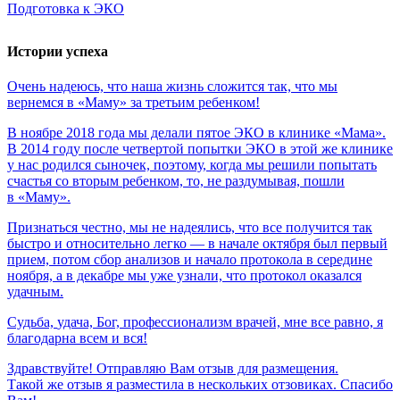
Подготовка к ЭКО
Истории успеха
Очень
надеюсь,
что
наша
жизнь
сложится
так,
что
мы
вернемся
в
«Маму»
за
третьим
ребенком!
В ноябре 2018 года мы делали пятое ЭКО в клинике «Мама».
В 2014 году после четвертой попытки ЭКО в этой же клинике
у нас родился сыночек, поэтому, когда мы решили попытать
счастья со вторым ребенком, то, не раздумывая, пошли
в «Маму».
Признаться честно, мы не надеялись, что все получится так
быстро и относительно легко — в начале октября был первый
прием, потом сбор анализов и начало протокола в середине
ноября, а в декабре мы уже узнали, что протокол оказался
удачным.
Судьба,
удача,
Бог,
профессионализм
врачей,
мне
все
равно,
я
благодарна
всем
и
вся!
Здравствуйте! Отправляю Вам отзыв для размещения.
Такой же отзыв я разместила в нескольких отзовиках. Спасибо