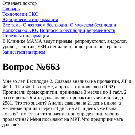
Отвечает доктор
Словарь
Технологии ЭКО
Юридическая информация
Все темы
О женском бесплодии
О мужском бесплодии
Вопросы об ЭКО
Вопросы о бесплодии
Беременность
Полезная информация
В Клинике МАМА ведут приемы: репродуктолог, андролог,
уролог, генетик, УЗИ-специалист, эндокринолог, терапевт
Записаться на прием
Вопрос №663
Мне зо лет. Бесплодие 2. Сдавала анализы на пролактин, ЛГ и
ФСГ. ЛГ и ФСГ в норме, а пролактин повышен (1062).
Прописали бромокриптин, принимала 3 месяца по 1 табл. 2
раза в день. Опять сдала анализ, пролактин увеличился до
2581. Что это значит? Анализ сдавала на 21 день цикла, а
месячные пришли через 23 дня, на 21- й день уже была
"мазня", имеет ли это значение при определении уровня
пролактина? Меня посылают на МРТ. Что предпринимать
дальше?