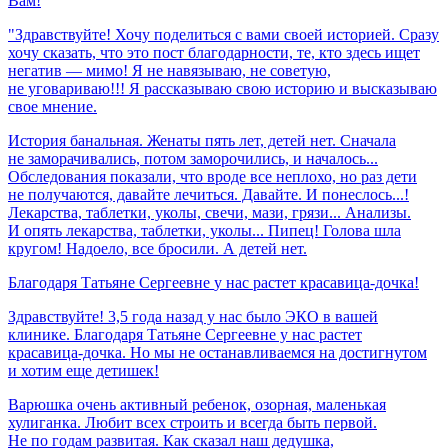
Вам!
"Здравствуйте! Хочу поделиться с вами своей историей. Сразу
хочу сказать, что это пост благодарности, те, кто здесь ищет
негатив — мимо! Я не навязываю, не советую,
не уговариваю!!! Я рассказываю свою историю и высказываю
свое мнение.
История банальная. Женаты пять лет, детей нет. Сначала
не заморачивались, потом заморочились, и началось...
Обследования показали, что вроде все неплохо, но раз дети
не получаются, давайте лечиться. Давайте. И понеслось...!
Лекарства, таблетки, уколы, свечи, мази, грязи... Анализы.
И опять лекарства, таблетки, уколы... Пипец! Голова шла
кругом! Надоело, все бросили. А детей нет.
Благодаря
Татьяне
Сергеевне
у
нас
растет
красавица-дочка!
Здравствуйте! 3,5 года назад у нас было ЭКО в вашей
клинике. Благодаря Татьяне Сергеевне у нас растет
красавица-дочка. Но мы не останавливаемся на достигнутом
и хотим еще детишек!
Варюшка очень активный ребенок, озорная, маленькая
хулиганка. Любит всех строить и всегда быть первой.
Не по годам развитая. Как сказал наш дедушка,