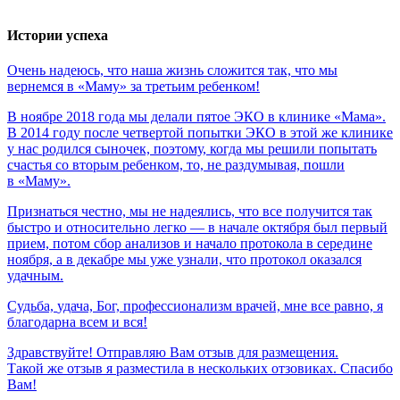
Истории успеха
Очень
надеюсь,
что
наша
жизнь
сложится
так,
что
мы
вернемся
в
«Маму»
за
третьим
ребенком!
В ноябре 2018 года мы делали пятое ЭКО в клинике «Мама».
В 2014 году после четвертой попытки ЭКО в этой же клинике
у нас родился сыночек, поэтому, когда мы решили попытать
счастья со вторым ребенком, то, не раздумывая, пошли
в «Маму».
Признаться честно, мы не надеялись, что все получится так
быстро и относительно легко — в начале октября был первый
прием, потом сбор анализов и начало протокола в середине
ноября, а в декабре мы уже узнали, что протокол оказался
удачным.
Судьба,
удача,
Бог,
профессионализм
врачей,
мне
все
равно,
я
благодарна
всем
и
вся!
Здравствуйте! Отправляю Вам отзыв для размещения.
Такой же отзыв я разместила в нескольких отзовиках. Спасибо
Вам!