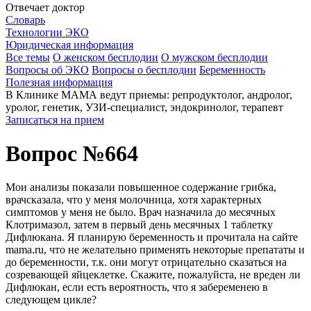
Отвечает доктор
Словарь
Технологии ЭКО
Юридическая информация
Все темы
О женском бесплодии
О мужском бесплодии
Вопросы об ЭКО
Вопросы о бесплодии
Беременность
Полезная информация
В Клинике МАМА ведут приемы: репродуктолог, андролог,
уролог, генетик, УЗИ-специалист, эндокринолог, терапевт
Записаться на прием
Вопрос №664
Мои анализы показали повышенное содержание грибка,
врачсказала, что у меня молочница, хотя характерных
симптомов у меня не было. Врач назначила до месячных
Клотримазол, затем в первый день месячных 1 таблетку
Дифлюкана. Я планирую беременность и прочитала на сайте
mama.ru, что не желательно применять некоторые препататы и
до беременности, т.к. они могут отрицательно сказаться на
созревающей яйцеклетке. Скажите, пожалуйста, не вреден ли
Дифлюкан, если есть вероятность, что я забеременею в
следующем цикле?