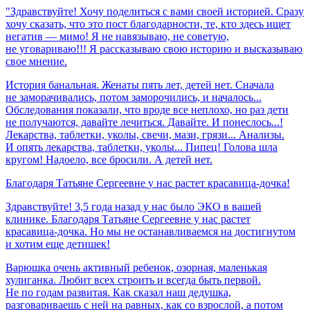
"Здравствуйте! Хочу поделиться с вами своей историей. Сразу
хочу сказать, что это пост благодарности, те, кто здесь ищет
негатив — мимо! Я не навязываю, не советую,
не уговариваю!!! Я рассказываю свою историю и высказываю
свое мнение.
История банальная. Женаты пять лет, детей нет. Сначала
не заморачивались, потом заморочились, и началось...
Обследования показали, что вроде все неплохо, но раз дети
не получаются, давайте лечиться. Давайте. И понеслось...!
Лекарства, таблетки, уколы, свечи, мази, грязи... Анализы.
И опять лекарства, таблетки, уколы... Пипец! Голова шла
кругом! Надоело, все бросили. А детей нет.
Благодаря
Татьяне
Сергеевне
у
нас
растет
красавица-дочка!
Здравствуйте! 3,5 года назад у нас было ЭКО в вашей
клинике. Благодаря Татьяне Сергеевне у нас растет
красавица-дочка. Но мы не останавливаемся на достигнутом
и хотим еще детишек!
Варюшка очень активный ребенок, озорная, маленькая
хулиганка. Любит всех строить и всегда быть первой.
Не по годам развитая. Как сказал наш дедушка,
разговариваешь с ней на равных, как со взрослой, а потом