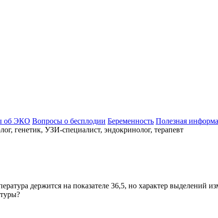
ы об ЭКО
Вопросы о бесплодии
Беременность
Полезная информ
ог, генетик, УЗИ-специалист, эндокринолог, терапевт
ратура держится на показателе 36,5, но характер выделений изме
атуры?